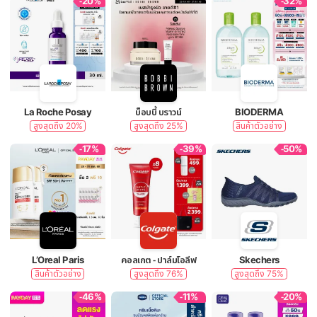
-20%
-32%
La Roche Posay
บ็อบบี้ บราวน์
BIODERMA
สูงสุดถึง 20%
สูงสุดถึง 25%
สินค้าตัวอย่าง
-17%
-39%
-50%
L’Oreal Paris
คอลเกต - ปาล์มโอลีฟ
Skechers
สินค้าตัวอย่าง
สูงสุดถึง 76%
สูงสุดถึง 75%
-46%
-11%
-20%