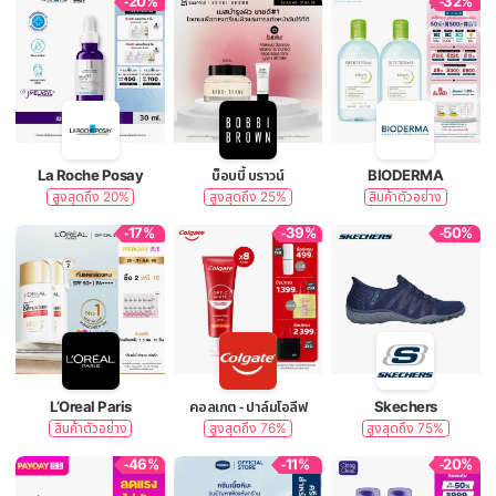
-20%
-32%
La Roche Posay
บ็อบบี้ บราวน์
BIODERMA
สูงสุดถึง 20%
สูงสุดถึง 25%
สินค้าตัวอย่าง
-17%
-39%
-50%
L’Oreal Paris
คอลเกต - ปาล์มโอลีฟ
Skechers
สินค้าตัวอย่าง
สูงสุดถึง 76%
สูงสุดถึง 75%
-46%
-11%
-20%