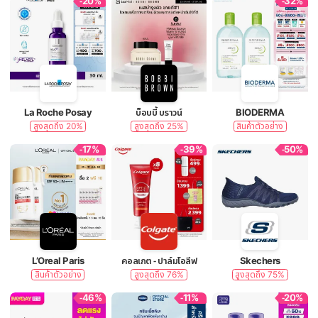
-20%
-32%
La Roche Posay
บ็อบบี้ บราวน์
BIODERMA
สูงสุดถึง 20%
สูงสุดถึง 25%
สินค้าตัวอย่าง
-17%
-39%
-50%
L’Oreal Paris
คอลเกต - ปาล์มโอลีฟ
Skechers
สินค้าตัวอย่าง
สูงสุดถึง 76%
สูงสุดถึง 75%
-46%
-11%
-20%