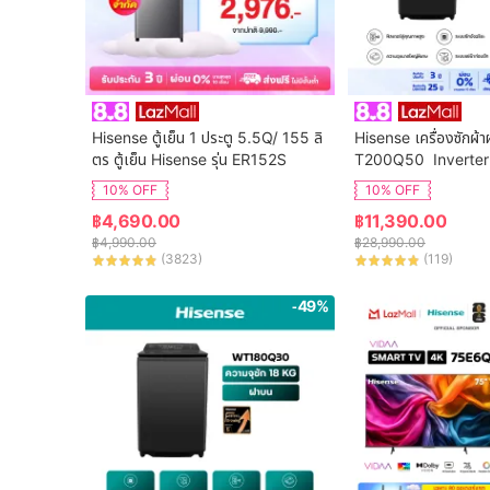
Hisense ตู้เย็น 1 ประตู 5.5Q/ 155 ลิ
Hisense เครื่องซักผ้า
ตร ตู้เย็น Hisense รุ่น ER152S
T200Q50  Inverter
จุ 20 กก. New ไม่มีบร
10% OFF
10% OFF
฿
4,690.00
฿
11,390.00
฿
4,990.00
฿
28,990.00
(
3823
)
(
119
)
-49%