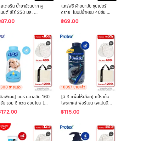
ิสเตอรีน น้ำยาบ้วนปาก คู
แคร์ฟรี ผ้าอนามัย ซุปเปอร์
มินต์ ซีโร่ 250 มล. 
ดราย  ไมม่มีน้ำหอม 40ชิ้น 
Listerine mouthwash 
Carefree Panty Liner 
฿
87.00
฿
69.00
Coolmint Zero 250 ml.
Super Dry Fragrance-
Free 40 pcs
-16%
-3%
300 ขายแล้ว
10097 ขายแล้ว
ดีลพิเศษ] แคร์ คลาสสิค 160 
[มี 3 แพ็คให้เลือก] แป้งเย็น
รัม รวม 6 ขวด อ่อนโยน ไม่
โพรเทคส์ ฟอร์เมน เจแปนนีส 
ะคายเคือง (แป้งเด็ก) Care 
ไวท์ ชาร์โคล 280 กรัม 
฿
172.00
฿
115.00
lassic 160g ฺ Total 6 
Protex Talcum Powder 
Pcs (Baby Talcum 
For Men Japanese White 
-12%
-51%
Powder)
Charcoal 280g