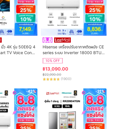
 นิ้ว 4K รุ่น 50E6Q 4
Hisense เครื่องปรับอากาศติดผนัง CE 
art TV Voice Contr
series ระบบ Inverter 18000 BTU รุ่
n Netflix & Youtube 
น AS-18TRCE2T (ไม่รวมค่าติดตั้ง)
10% OFF
DVB-T2 / USB2.0 /
฿
13,090.00
S Virtual X / Dolby 
฿
22,990.00
(
1900
)
-43%
-31%