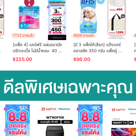
7732 ขายแล้ว
9929 ขายแล้ว
4
[แพ็ค 4] แคร์ฟรี แผ่นอนามัย 
[มี 3 แพ็คให้เลือก] แป้งแคร์ 
[
บรีทเอเบิ้ล ไม่มีน้ำหอม  40 
คลาสสิค 350 กรัม แพ็คคู่ 
ค
ชิ้น x 4 Carefree Panty 
(แป้ง, แป้งเด็ก) Care 
฿
235.00
฿
96.00
Liner Fragrance-Free 
Classic Baby Talcum 
Breathable 40 pcs. x 4
Twin pack (Powder)
)
-53%
-49%