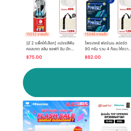
15232 ขายแล้ว
15346 ขายแล้ว
[มี 2 แพ็คให้เลือก] แปรงสีฟัน 
โพรเทคส์ ฟอร์เมน สปอร์ต 
คอลเกต สลิม ซอฟท์ อิน บีทวี
90 กรัม รวม 4 ก้อน ให้ความ
น คลีน ชาร์โคล   (คละสี)  
เย็นสดชื่นยาวนาน (สบู่ก้อน) 
฿
75.00
฿
82.00
Colgate Slim Soft In 
Protex For Men Sport 
Between Clean Charcoal 
90g Total 4 Pcs Helps 
Toothbrush  (mixed 
Reduce Bacteria 
color)
Accumulation (Bar Soap
-45%