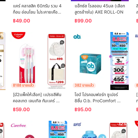
แคร์ คลาสสิค 60กรัม รวม 4 
แอ๊กซ์ส โรลออน 45มล (เลือก
ล
ก้อน อ่อนโยน ไม่ระคายเคือง 
สูตรข้างใน) AXE ROLL-ON
ล
 
(สบู่เด็ก) Care Classic Bar 
฿
49.00
฿
99.00
Soap 60g Total 4 Pcs 
Gently Cleanses Baby's 
0%
Skin (Bar Soap, Baby 
Soap, Baby Body Wash)
8188 ขายแล้ว
382 ขายแล้ว
8
[มี2แพ็คให้เลือก] เเปรงสีฟัน
โอบี โปรคอมฟอร์ท ซูเปอร์ 
[
คอลเกต เจนเทิล กัมเเคร์ 
8ชิ้น O.b. ProComfort 
ก
(คละสี)  Colgate Gentle 
(Blossom) Super 8 ผ้า
ร
฿
59.00
฿
95.00
Gum Care (mixed color)
อนามัยแบบสอด
C
%
-15%
-12%