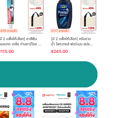
055 ขายแล้ว
2117 ขายแล้ว
มี 2 แพ็คให้เลือก] ยาสีฟัน 
[มี 2 แพ็คให้เลือก] ครีมอาบ
อลเกต เกลือ ถ่านชาร์โคล 
น้ำ โพรเทคส์ ฟอร์เมน สปอร์ต 
150 กรัม Colgate Salt 
ขวดปั๊ม 600 ม.ล. Protex 
฿
115.00
฿
245.00
Charcoal Toothpaste 
For Men Sport Shower 
150g
Cream 600  ml. Pump
-29%
-43%