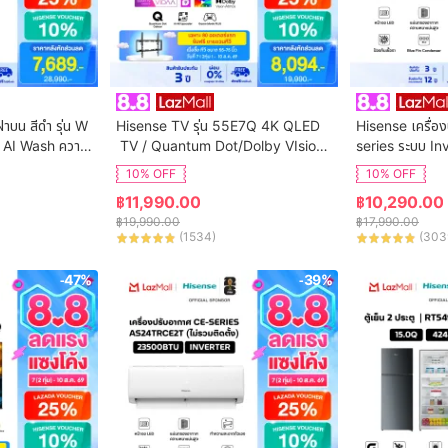
ฝาบน สีดำ รุ่น W
Hisense TV รุ่น 55E7Q 4K QLED
Hisense เครื่อง
 AI Wash ความ
 TV / Quantum Dot/Dolby VIsion,
series ระบบ In
ิการติดตั้ง
 HDR10+ HSG/VIDAA U9 / Dollby 
น AS-13TRCE2T 
10% OFF
10% OFF
Atmos Hand-Free Voice Control
฿
11,990.00
฿
10,290.00
 Netflix Youtube /Game Mode VR
฿
19,990.00
฿
17,990.00
R, ALLM / WIFI 5 /Bluetooth 5.0 / 
(
1534
)
(
303
HDMI
-47%
-39%