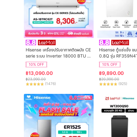
Hisense เครื่องปรับอากาศติดผนัง CE 
Hisense ตู้แช่แข็ง ข
serie ระบบ Inverter 18000 BTU รุ่น 
0.8Q รุ่น RF359N4
AS-18TRCE2T
10% OFF
10% OFF
฿
13,090.00
฿
9,890.00
฿
23,990.00
฿
20,990.00
(
1476
)
(
925
)
-6%