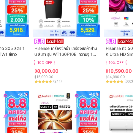
นาด 305 ลิตร 1
Hisense เครื่องซักผ้า เครื่องซักผ้าฝาบ
Hisense ทีวี 50
TW1 สีขาว
น สีเทา รุ่น WT160F10E  ความจุ 16
K Ultra HD Sm
 กก. New ไม่มีบริการติดตั้ง
ol WIFI Build i
10% OFF
10% OFF
VIDAA U7.6  /
฿
8,090.00
฿
10,590.00
 HDMI /AV / DT
฿
15,990.00
฿
14,990.00
Digital
(
241
)
(
662
)
-61%
-40%