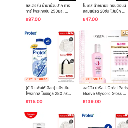
ลิสเตอรีน น้ำยาบ้วนปาก ทาร์
โมเดส ผ้าอนามัย คอนตอนนี่
ทาร์ โพรเทคชั่น 250มล. 
สลิมสปิริต 20ชิ้น ไม่มีปีก 
Listerine mouthwash 
Modess Sanitary Napkin
฿
97.00
฿
47.00
Tartar Protection 250ml.
Cottony Slim Spirit 20 
pcs. Non-Wing
-3%
-3
20218 ขายแล้ว
1391 ขายแล้ว
[มี 3 แพ็คให้เลือก] แป้งเย็น
ลอรีอัล ปารีส L’Oréal Paris 
โพรเทคส์ ไอซ์ซี่คูล 280 กรัม 
Elseve Glycolic Gloss 
Protex Talcum Powder 
Serum 80ml เซรั่มบำรุงผม
฿
115.00
฿
139.00
Icy Cool 280g
เพื่อผมกลอส เงางาม ผมสวย
สุขภาพดี ปกป้องเส้นผม
-38%
-4