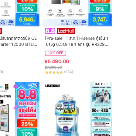
ปรับอากาศติดผนัง CE 
[Pre-sale 11 ส.ค.] Hisense ตู้เย็น 1
verter 12000 BTU รุ่
 ประตู 6.5Q/ 184 ลิตร รุ่น RR229D4
(ไม่รวมค่าติดตั้ง)
AD1
10% OFF
฿
5,490.00
฿
7,990.00
9
)
(
984
)
-47%
-50%