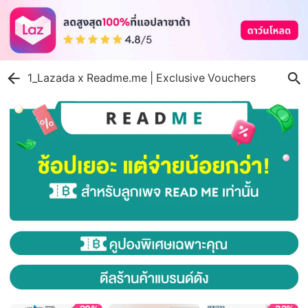
1_Lazada x Readme.me | Exclusive Vouchers