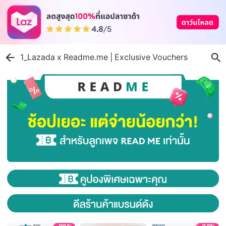
1_Lazada x Readme.me | Exclusive Vouchers