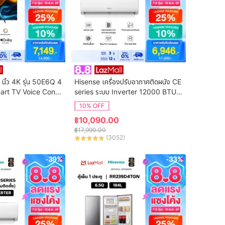
 นิ้ว 4K รุ่น 50E6Q 4
Hisense เครื่องปรับอากาศติดผนัง CE 
art TV Voice Contr
series ระบบ Inverter 12000 BTU รุ่
n Netflix & Youtube 
น AS-13TRCE2T (ไม่รวมค่าติดตั้ง)
10% OFF
DVB-T2 / USB2.0 /
฿
10,090.00
S Virtual X / Dolby 
฿
17,990.00
(
3052
)
-39%
-33%