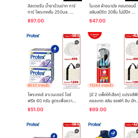
ลิสเตอรีน น้ำยาบ้วนปาก ทาร์
โมเดส ผ้าอนามัย คอนตอนนี่
ทาร์ โพรเทคชั่น 250มล. 
สลิมสปิริต 20ชิ้น ไม่มีปีก 
Listerine mouthwash 
Modess Sanitary Napkin
฿
97.00
฿
47.00
Tartar Protection 250ml.
Cottony Slim Spirit 20 
pcs. Non-Wing
-18%
-4
8032 ขายแล้ว
15243 ขายแล้ว
โพรเทคส์ ลาเวนเดอร์ ไอซ์ 
[มี 2 แพ็คให้เลือก] แปรงสีฟั
ฟรีซ 60 กรัม สูตรเพื่อความ
คอลเกต สลิม ซอฟท์ อิน บีทวี
เย็น พร้อมกลิ่นหอมผ่อนคลาย 
น คลีน ชาร์โคล   (คละสี)  
฿
51.00
฿
69.00
แพ็ค 4 ก้อน (สบู่ก้อน) 
Colgate Slim Soft In 
Protex Lavender Ice 
Between Clean Charcoal
-18%
-1
Freeze 60g For Fr
Toothbrush  (mixed 
color)