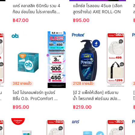
แคร์ คลาสสิค 60กรัม รวม 4 
แอ๊กซ์ส โรลออน 45มล (เลือก
ล
ก้อน อ่อนโยน ไม่ระคายเคือง 
สูตรข้างใน) AXE ROLL-ON
ล
 
(สบู่เด็ก) Care Classic Bar 
฿
47.00
฿
95.00
Soap 60g Total 4 Pcs 
Gently Cleanses Baby's 
3%
-56%
Skin (Bar Soap, Baby 
Soap, Baby Body Wash)
382 ขายแล้ว
2128 ขายแล้ว
2
น 
โอบี โปรคอมฟอร์ท ซูเปอร์ 
[มี 2 แพ็คให้เลือก] ครีมอาบ
[
8ชิ้น O.b. ProComfort 
น้ำ โพรเทคส์ ฟอร์เมน สปอร์ต 
โ
(Blossom) Super 8 ผ้า
ขวดปั๊ม 600 ม.ล. Protex 
฿
95.00
฿
219.00
อนามัยแบบสอด
For Men Sport Shower 
 
Cream 600  ml. Pump
2%
-10%
-16%