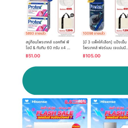
5893 ขายแล้ว
10098 ขายแล้ว
สบู่ก้อนโพรเทคส์ แอคทีฟ พี
[มี 3 แพ็คให้เลือก] แป้งเย็น
โอนี & ทับทิม 60 กรัม x4 
โพรเทคส์ ฟอร์เมน เจแปนนีส 
Protex Bar Soap Active 
ไวท์ ชาร์โคล 280 กรัม 
฿
51.00
฿
105.00
Peony & Pomegranate 
Protex Talcum Powder 
60g x4
For Men Japanese White
Charcoal 280g
-46%