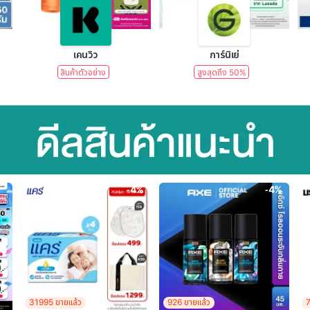
lear)
เคนวิว
การ์นิเย่
สินค้าตัวอย่าง
สูงสุดถึง 50%
-4%
-4%
31995 ขายแล้ว
926 ขายแล้ว
7