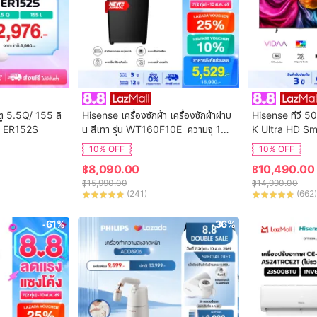
ตู 5.5Q/ 155 ลิ
Hisense เครื่องซักผ้า เครื่องซักผ้าฝาบ
Hisense ทีวี 50
ุ่น ER152S
น สีเทา รุ่น WT160F10E  ความจุ 16
K Ultra HD Sm
 กก. New ไม่มีบริการติดตั้ง
ol WIFI Build i
10% OFF
10% OFF
VIDAA U7.6  /
฿
8,090.00
฿
10,490.00
 HDMI /AV / DT
฿
15,990.00
฿
14,990.00
Digital
(
241
)
(
662
)
-61%
-36%