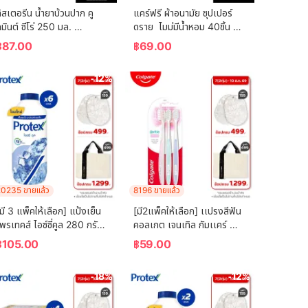
ิสเตอรีน น้ำยาบ้วนปาก คู
แคร์ฟรี ผ้าอนามัย ซุปเปอร์
มินต์ ซีโร่ 250 มล. 
ดราย  ไมม่มีน้ำหอม 40ชิ้น 
Listerine mouthwash 
Carefree Panty Liner 
฿
87.00
฿
69.00
Coolmint Zero 250 ml.
Super Dry Fragrance-
Free 40 pcs
-12%
0235 ขายแล้ว
8196 ขายแล้ว
มี 3 แพ็คให้เลือก] แป้งเย็น
[มี2แพ็คให้เลือก] เเปรงสีฟัน
พรเทคส์ ไอซ์ซี่คูล 280 กรัม 
คอลเกต เจนเทิล กัมเเคร์ 
Protex Talcum Powder 
(คละสี)  Colgate Gentle 
฿
105.00
฿
59.00
Icy Cool 280g
Gum Care (mixed color)
-18%
-12%