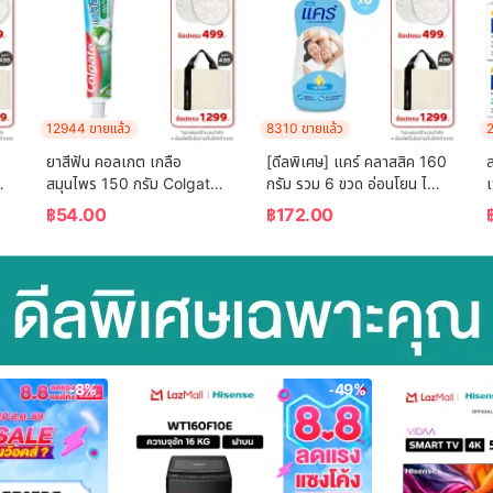
12944 ขายแล้ว
8310 ขายแล้ว
2
ยาสีฟัน คอลเกต เกลือ 
[ดีลพิเศษ] แคร์ คลาสสิค 160 
ส
สมุนไพร 150 กรัม Colgate 
กรัม รวม 6 ขวด อ่อนโยน ไม่
Salt Herbal 150g Single
ระคายเคือง (แป้งเด็ก) Care 
฿
54.00
฿
172.00
Classic 160g ฺ Total 6 
 
Pcs (Baby Talcum 
Powder)
-8%
-49%