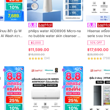
ฝาบน สีดำ รุ่น W
philips water ADD8906 Micro-na
Hisense เครื่อง
 AI Wash ความ
no bubble water skin cleanser เค
serie ระบบ Inv
ิการติดตั้ง
รื่องทำฟองน้ำล้างหน้า เครื่องทำความส
น AS-24TRCE
฿2,000
10% OFF
ะอาดผิวหน้า
฿
11,599.00
฿
17,690.00
฿
18,000.00
฿
28,990.00
(
34
)
(
759
)
-50%
-43%