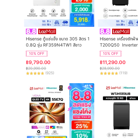
Hisense ตู้แช่แข็ง ขนาด 305 ลิตร 1
Hisense เครื่องซักผ้า
0.8Q รุ่น RF359N4TW1 สีขาว
T200Q50  Inverter
จุ 20 กก. New ไม่มีบร
10% OFF
10% OFF
฿
9,790.00
฿
11,290.00
฿
20,990.00
฿
28,990.00
(
925
)
(
119
)
-41%