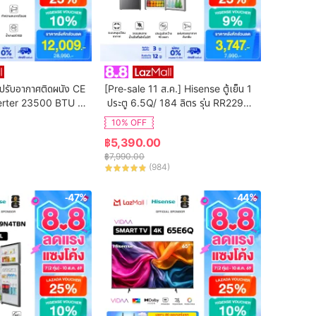
ปรับอากาศติดผนัง CE 
[Pre-sale 11 ส.ค.] Hisense ตู้เย็น 1
erter 23500 BTU รุ่
 ประตู 6.5Q/ 184 ลิตร รุ่น RR229D4
2T
AD1
10% OFF
฿
5,390.00
฿
7,990.00
(
984
)
-47%
-44%