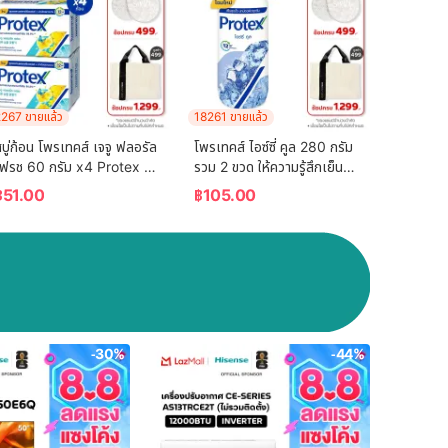
267 ขายแล้ว
18261 ขายแล้ว
บู่ก้อน โพรเทคส์ เจจู ฟลอรัล
โพรเทคส์ ไอซ์ซี่ คูล 280 กรัม 
เฟรช 60 กรัม x4 Protex 
รวม 2 ขวด ให้ความรู้สึกเย็น
Bar Soap Jeju Floral 
สุดขั้ว (แป้งเย็น) Protex Icy 
฿
51.00
฿
105.00
Fresh 60g x4
Cool 280g Total 2 Pcs 
For the Power of 
Coolness (Talcum 
Powder)
-30%
-44%