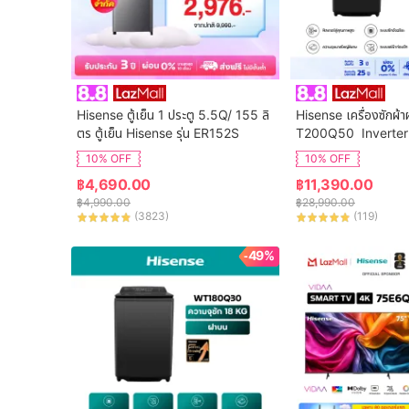
Hisense ตู้เย็น 1 ประตู 5.5Q/ 155 ลิ
Hisense เครื่องซักผ้า
ตร ตู้เย็น Hisense รุ่น ER152S
T200Q50  Inverter
จุ 20 กก. New ไม่มีบร
10% OFF
10% OFF
฿
4,690.00
฿
11,390.00
฿
4,990.00
฿
28,990.00
(
3823
)
(
119
)
-49%