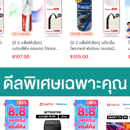
231 ขายแล้ว
10098 ขายแล้ว
7
0 
[มี 3 แพ็คให้เลือก] 
[มี 3 แพ็คให้เลือก] แป้งเย็น
แปรงสีฟัน คอลเกต โททอล 
โพรเทคส์ ฟอร์เมน เจแปนนีส 
ม
โฟมมิ่ง คลีน Colgate Total 
ไวท์ ชาร์โคล 280 กรัม 
฿
107.00
฿
105.00
Foaming Clean 
Protex Talcum Powder 
อ
Toothbrush
For Men Japanese White 
Charcoal 280g
-53%
-49%