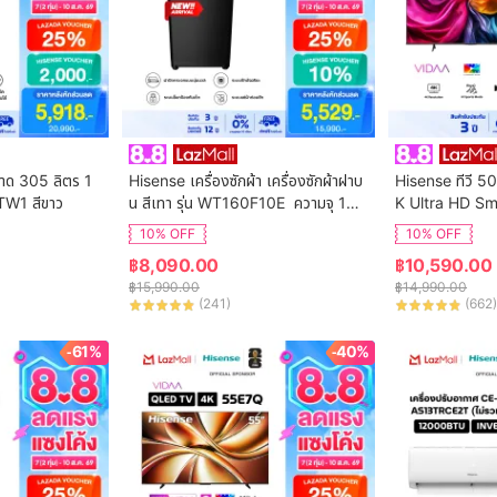
นาด 305 ลิตร 1
Hisense เครื่องซักผ้า เครื่องซักผ้าฝาบ
Hisense ทีวี 50
TW1 สีขาว
น สีเทา รุ่น WT160F10E  ความจุ 16
K Ultra HD Sm
 กก. New ไม่มีบริการติดตั้ง
ol WIFI Build i
10% OFF
10% OFF
VIDAA U7.6  /
฿
8,090.00
฿
10,590.00
 HDMI /AV / DT
฿
15,990.00
฿
14,990.00
Digital
(
241
)
(
662
)
-61%
-40%