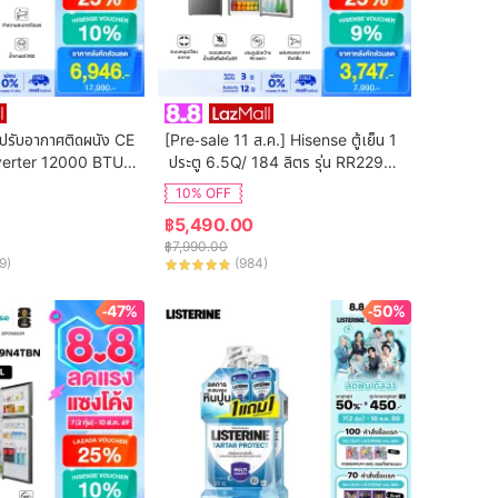
ปรับอากาศติดผนัง CE 
[Pre-sale 11 ส.ค.] Hisense ตู้เย็น 1
verter 12000 BTU รุ่
 ประตู 6.5Q/ 184 ลิตร รุ่น RR229D4
(ไม่รวมค่าติดตั้ง)
AD1
10% OFF
฿
5,490.00
฿
7,990.00
9
)
(
984
)
-47%
-50%