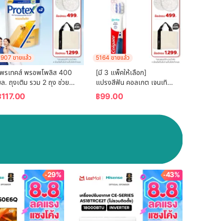
907 ขายแล้ว
5164 ขายแล้ว
โพรเทคส์ พรอพโพลิส 400 
[มี 3 แพ็คให้เลือก] 
ล. ถุงเติม รวม 2 ถุง ช่วยลด
แปรงสีฟัน คอลเกต เจนเทิล 
การสะสมของแบคทีเรีย (ครีม
กัมเอ็กซ์เปิร์ต (คละสี)  
฿
117.00
฿
99.00
าบน้ำ, สบู่อาบน้ำ) Protex 
Colgate Gentle Gum 
Propolis Refill 400ml 
Expert Toothbrush 
Total 2 Pcs (Shower 
(mixed color)
Cream)
-29%
-43%