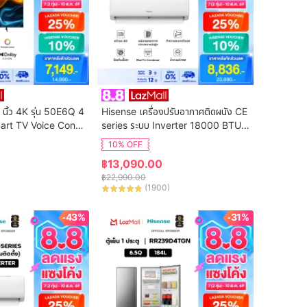
 นิ้ว 4K รุ่น 50E6Q 4
Hisense เครื่องปรับอากาศติดผนัง CE 
art TV Voice Contr
series ระบบ Inverter 18000 BTU รุ่
n Netflix & Youtube 
น AS-18TRCE2T (ไม่รวมค่าติดตั้ง)
10% OFF
DVB-T2 / USB2.0 /
฿
13,090.00
S Virtual X / Dolby 
฿
22,990.00
(
1900
)
-43%
-31%