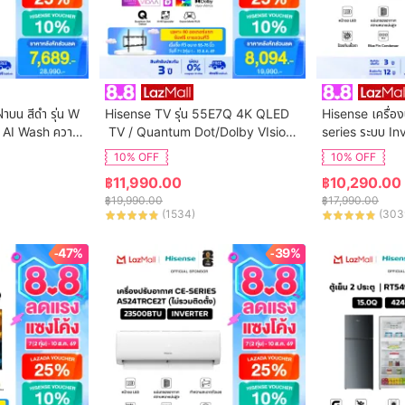
ฝาบน สีดำ รุ่น W
Hisense TV รุ่น 55E7Q 4K QLED
Hisense เครื่อง
 AI Wash ความ
 TV / Quantum Dot/Dolby VIsion,
series ระบบ In
ิการติดตั้ง
 HDR10+ HSG/VIDAA U9 / Dollby 
น AS-13TRCE2T 
10% OFF
10% OFF
Atmos Hand-Free Voice Control
฿
11,990.00
฿
10,290.00
 Netflix Youtube /Game Mode VR
฿
19,990.00
฿
17,990.00
R, ALLM / WIFI 5 /Bluetooth 5.0 / 
(
1534
)
(
303
HDMI
-47%
-39%