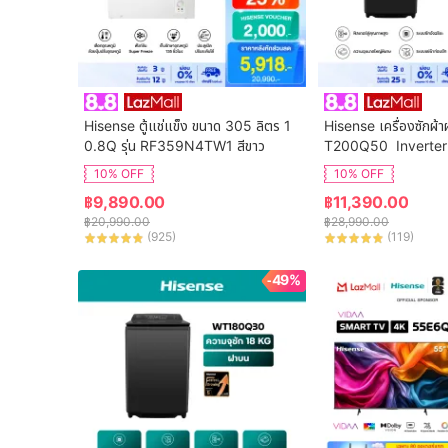
Hisense ตู้แช่แข็ง ขนาด 305 ลิตร 1
Hisense เครื่องซักผ้า
0.8Q รุ่น RF359N4TW1 สีขาว
T200Q50  Inverter
จุ 20 กก. New ไม่มีบร
10% OFF
10% OFF
฿
9,890.00
฿
11,390.00
฿
20,990.00
฿
28,990.00
(
925
)
(
119
)
-49%