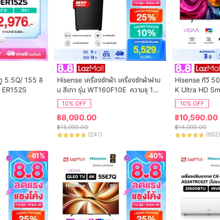
ตู 5.5Q/ 155 ลิ
Hisense เครื่องซักผ้า เครื่องซักผ้าฝาบ
Hisense ทีวี 50
ุ่น ER152S
น สีเทา รุ่น WT160F10E  ความจุ 16
K Ultra HD Sm
 กก. New ไม่มีบริการติดตั้ง
ol WIFI Build i
10% OFF
10% OFF
VIDAA U7.6  /
฿
8,090.00
฿
10,590.00
 HDMI /AV / DT
฿
15,990.00
฿
14,990.00
Digital
(
241
)
(
662
)
-61%
-40%