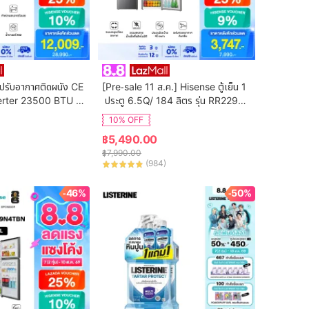
ปรับอากาศติดผนัง CE 
[Pre-sale 11 ส.ค.] Hisense ตู้เย็น 1
erter 23500 BTU รุ่
 ประตู 6.5Q/ 184 ลิตร รุ่น RR229D4
2T
AD1
10% OFF
฿
5,490.00
฿
7,990.00
(
984
)
-46%
-50%