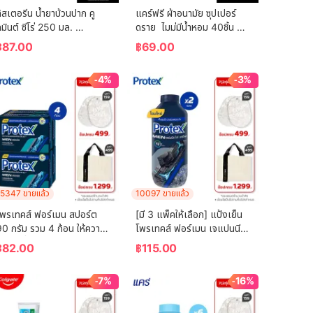
ิสเตอรีน น้ำยาบ้วนปาก คู
แคร์ฟรี ผ้าอนามัย ซุปเปอร์
มินต์ ซีโร่ 250 มล. 
ดราย  ไมม่มีน้ำหอม 40ชิ้น 
Listerine mouthwash 
Carefree Panty Liner 
฿
87.00
฿
69.00
Coolmint Zero 250 ml.
Super Dry Fragrance-
Free 40 pcs
-4%
-3%
5347 ขายแล้ว
10097 ขายแล้ว
โพรเทคส์ ฟอร์เมน สปอร์ต 
[มี 3 แพ็คให้เลือก] แป้งเย็น
90 กรัม รวม 4 ก้อน ให้ความ
โพรเทคส์ ฟอร์เมน เจแปนนีส 
ย็นสดชื่นยาวนาน (สบู่ก้อน) 
ไวท์ ชาร์โคล 280 กรัม 
฿
82.00
฿
115.00
Protex For Men Sport 
Protex Talcum Powder 
90g Total 4 Pcs Helps 
For Men Japanese White 
-7%
-16%
Reduce Bacteria 
Charcoal 280g
Accumulation (Bar Soap)