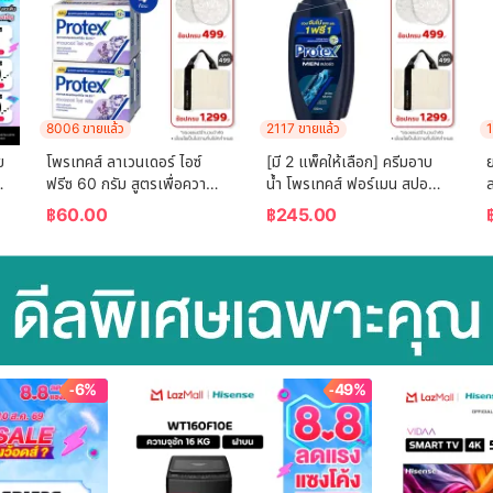
8006 ขายแล้ว
2117 ขายแล้ว
1
 
โพรเทคส์ ลาเวนเดอร์ ไอซ์ 
[มี 2 แพ็คให้เลือก] ครีมอาบ
ย
ฟรีซ 60 กรัม สูตรเพื่อความ
น้ำ โพรเทคส์ ฟอร์เมน สปอร์ต 
เย็น พร้อมกลิ่นหอมผ่อนคลาย 
ขวดปั๊ม 600 ม.ล. Protex 
฿
60.00
฿
245.00
แพ็ค 4 ก้อน (สบู่ก้อน) 
For Men Sport Shower 
Protex Lavender Ice 
Cream 600  ml. Pump
Freeze 60g For Fr
-6%
-49%