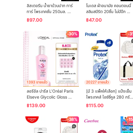
ลิสเตอรีน น้ำยาบ้วนปาก ทาร์
โมเดส ผ้าอนามัย คอนตอนนี่
ทาร์ โพรเทคชั่น 250มล. 
สลิมสปิริต 20ชิ้น ไม่มีปีก 
Listerine mouthwash 
Modess Sanitary Napkin
฿
97.00
฿
47.00
Tartar Protection 250ml.
Cottony Slim Spirit 20 
pcs. Non-Wing
-30%
-3
1393 ขายแล้ว
20227 ขายแล้ว
ลอรีอัล ปารีส L’Oréal Paris 
[มี 3 แพ็คให้เลือก] แป้งเย็น
Elseve Glycolic Gloss 
โพรเทคส์ ไอซ์ซี่คูล 280 กรัม 
Serum 80ml เซรั่มบำรุงผม
Protex Talcum Powder 
฿
139.00
฿
115.00
เพื่อผมกลอส เงางาม ผมสวย
Icy Cool 280g
สุขภาพดี ปกป้องเส้นผม
-38%
-1