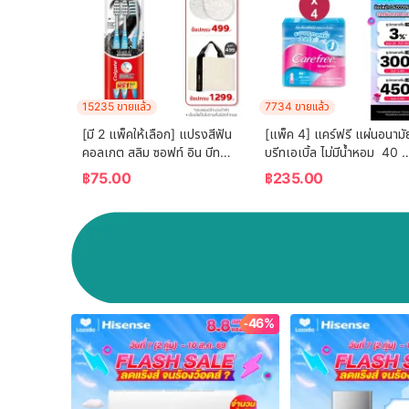
15235 ขายแล้ว
7734 ขายแล้ว
[มี 2 แพ็คให้เลือก] แปรงสีฟัน 
[แพ็ค 4] แคร์ฟรี แผ่นอนามัย
คอลเกต สลิม ซอฟท์ อิน บีทวี
บรีทเอเบิ้ล ไม่มีน้ำหอม  40 
น คลีน ชาร์โคล   (คละสี)  
ชิ้น x 4 Carefree Panty 
฿
75.00
฿
235.00
Colgate Slim Soft In 
Liner Fragrance-Free 
Between Clean Charcoal 
Breathable 40 pcs. x 4
Toothbrush  (mixed 
color)
-46%