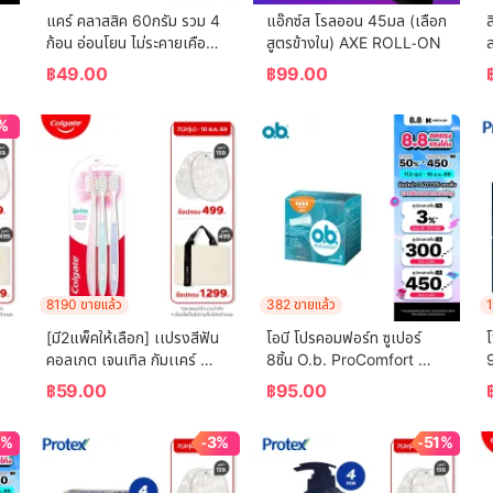
แคร์ คลาสสิค 60กรัม รวม 4 
แอ๊กซ์ส โรลออน 45มล (เลือก
ล
ก้อน อ่อนโยน ไม่ระคายเคือง 
สูตรข้างใน) AXE ROLL-ON
ล
 
(สบู่เด็ก) Care Classic Bar 
฿
49.00
฿
99.00
Soap 60g Total 4 Pcs 
Gently Cleanses Baby's 
%
Skin (Bar Soap, Baby 
Soap, Baby Body Wash)
8190 ขายแล้ว
382 ขายแล้ว
1
[มี2แพ็คให้เลือก] เเปรงสีฟัน
โอบี โปรคอมฟอร์ท ซูเปอร์ 
คอลเกต เจนเทิล กัมเเคร์ 
8ชิ้น O.b. ProComfort 
(คละสี)  Colgate Gentle 
(Blossom) Super 8 ผ้า
เ
฿
59.00
฿
95.00
Gum Care (mixed color)
อนามัยแบบสอด
5%
-3%
-51%