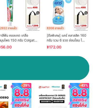
2932 ขายแล้ว
8306 ขายแล้ว
าสีฟัน คอลเกต เกลือ 
[ดีลพิเศษ] แคร์ คลาสสิค 160 
สมุนไพร 150 กรัม Colgate 
กรัม รวม 6 ขวด อ่อนโยน ไม่
Salt Herbal 150g Single
ระคายเคือง (แป้งเด็ก) Care 
฿
56.00
฿
172.00
Classic 160g ฺ Total 6 
Pcs (Baby Talcum 
Powder)
-29%
-43%