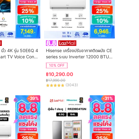
 นิ้ว 4K รุ่น 50E6Q 4
Hisense เครื่องปรับอากาศติดผนัง CE 
art TV Voice Contr
series ระบบ Inverter 12000 BTU รุ่
n Netflix & Youtube 
น AS-13TRCE2T (ไม่รวมค่าติดตั้ง)
10% OFF
DVB-T2 / USB2.0 /
฿
10,290.00
S Virtual X / Dolby 
฿
17,990.00
(
3043
)
-39%
-31%