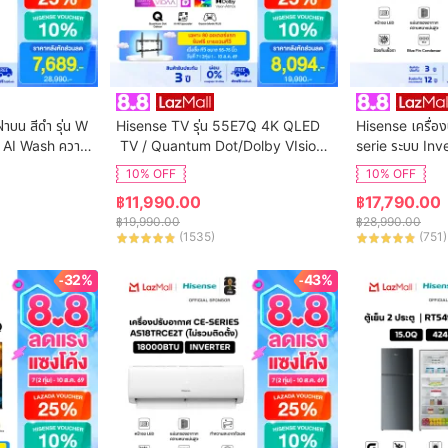
ฝาบน สีดำ รุ่น W
Hisense TV รุ่น 55E7Q 4K QLED
Hisense เครื่อง
 AI Wash ความ
 TV / Quantum Dot/Dolby VIsion,
serie ระบบ Inv
ิการติดตั้ง
 HDR10+ HSG/VIDAA U9 / Dollby 
น AS-24TRCE
10% OFF
10% OFF
Atmos Hand-Free Voice Control
฿
11,990.00
฿
17,790.00
 Netflix Youtube /Game Mode VR
฿
19,990.00
฿
28,990.00
R, ALLM / WIFI 5 /Bluetooth 5.0 / 
(
1535
)
(
751
)
HDMI
-32%
-43%