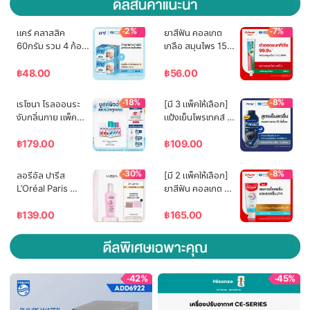
-2%
-7%
แคร์ คลาสสิค 
ยาสีฟัน คอลเกต 
60กรัม รวม 4 ก้อน 
เกลือ สมุนไพร 150 
อ่อนโยน ไม่ระคาย
กรัม Colgate Salt 
เคือง (สบู่เด็ก) 
Herbal 150g 
฿
48.00
฿
56.00
Care Classic Bar 
Single
Soap 60g Total 4 
-18%
-8%
เรโซนา โรลออนระ
[มี 3 แพ็คให้เลือก] 
Pcs Gently 
งับกลิ่นกาย แพ็คคู่ 
แป้งเย็นโพรเทคส์ ฟ
Cleanses Baby's 
45 มล. Rexona 
อร์เมน เจแปนนีส 
Skin (Bar Soap, 
Rollon 45 ml.
ไวท์ ชาร์โคล 280 
฿
179.00
฿
109.00
Baby Soap, Baby 
กรัม Protex 
Body Wash)
Talcum Powder 
-30%
-8%
ลอรีอัล ปารีส 
[มี 2 แพ็คให้เลือก] 
For Men 
L’Oréal Paris 
ยาสีฟัน คอลเกต 
Japanese White 
Elseve Glycolic 
โททอล แอคทีพ 
Charcoal 280g
Gloss Serum 
เฟรช 110 กรัม แพ็ค
฿
139.00
฿
165.00
80ml เซรั่มบำรุงผม
คู่ (เจล) Colgate 
เพื่อผมกลอส เงางาม 
Total Active 
ผมสวยสุขภาพดี 
Fresh 110g Twin 
ปกป้องเส้นผม
(Toothpaste)
-42%
-45%