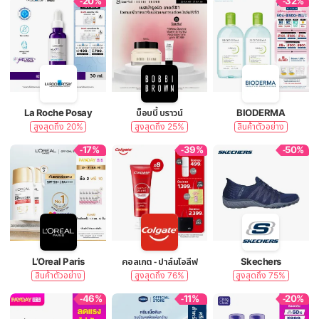
-20%
-32%
La Roche Posay
บ็อบบี้ บราวน์
BIODERMA
สูงสุดถึง 20%
สูงสุดถึง 25%
สินค้าตัวอย่าง
-17%
-39%
-50%
L’Oreal Paris
คอลเกต - ปาล์มโอลีฟ
Skechers
สินค้าตัวอย่าง
สูงสุดถึง 76%
สูงสุดถึง 75%
-46%
-11%
-20%