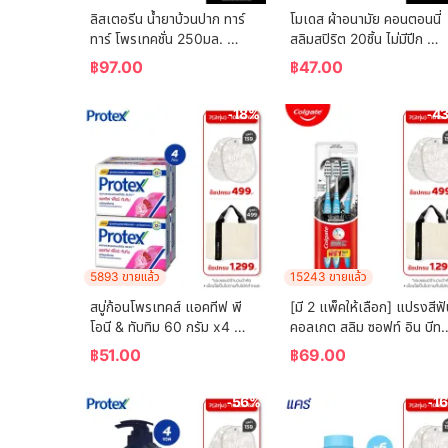
ลิสเตอรีน น้ำยาบ้วนปาก ทาร์
โมเดส ผ้าอนามัย คอนตอนนี่
ทาร์ โพรเทคชั่น 250มล. 
สลิมสปิริต 20ชิ้น ไม่มีปีก 
Listerine mouthwash 
Modess Sanitary Napkin
฿
97.00
฿
47.00
Tartar Protection 250ml.
Cottony Slim Spirit 20 
pcs. Non-Wing
-18%
-4
5893 ขายแล้ว
15243 ขายแล้ว
สบู่ก้อนโพรเทคส์ แอคทีฟ พี
[มี 2 แพ็คให้เลือก] แปรงสีฟั
โอนี & ทับทิม 60 กรัม x4 
คอลเกต สลิม ซอฟท์ อิน บีทวี
Protex Bar Soap Active 
น คลีน ชาร์โคล   (คละสี)  
฿
51.00
฿
69.00
Peony & Pomegranate 
Colgate Slim Soft In 
60g x4
Between Clean Charcoal
-56%
-1
Toothbrush  (mixed 
color)