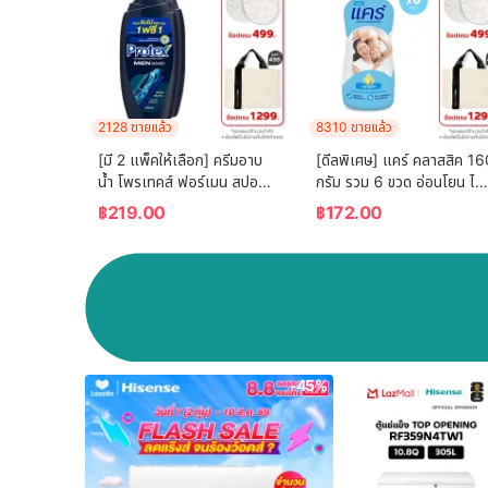
2128 ขายแล้ว
8310 ขายแล้ว
[มี 2 แพ็คให้เลือก] ครีมอาบ
[ดีลพิเศษ] แคร์ คลาสสิค 16
น้ำ โพรเทคส์ ฟอร์เมน สปอร์ต 
กรัม รวม 6 ขวด อ่อนโยน ไม่
ขวดปั๊ม 600 ม.ล. Protex 
ระคายเคือง (แป้งเด็ก) Care 
฿
219.00
฿
172.00
For Men Sport Shower 
Classic 160g ฺ Total 6 
Cream 600  ml. Pump
Pcs (Baby Talcum 
Powder)
-45%