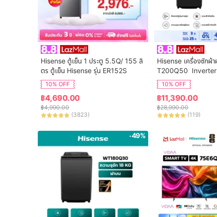
Hisense ตู้เย็น 1 ประตู 5.5Q/ 155 ลิ
Hisense เครื่องซักผ้า
ตร ตู้เย็น Hisense รุ่น ER152S
T200Q50  Inverter
จุ 20 กก. New ไม่มีบร
10% OFF
10% OFF
฿
4,690.00
฿
11,390.00
฿
4,990.00
฿
28,990.00
(
3823
)
(
119
)
-49%