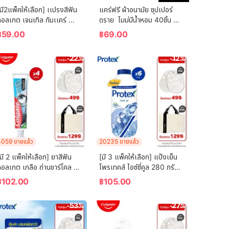
มี2แพ็คให้เลือก] เเปรงสีฟัน
แคร์ฟรี ผ้าอนามัย ซุปเปอร์
อลเกต เจนเทิล กัมเเคร์ 
ดราย  ไมม่มีน้ำหอม 40ชิ้น 
คละสี)  Colgate Gentle 
Carefree Panty Liner 
฿
59.00
฿
69.00
Gum Care (mixed color)
Super Dry Fragrance-
Free 40 pcs
-22%
-12%
059 ขายแล้ว
20235 ขายแล้ว
มี 2 แพ็คให้เลือก] ยาสีฟัน 
[มี 3 แพ็คให้เลือก] แป้งเย็น
อลเกต เกลือ ถ่านชาร์โคล 
โพรเทคส์ ไอซ์ซี่คูล 280 กรัม 
150 กรัม Colgate Salt 
Protex Talcum Powder 
฿
102.00
฿
105.00
Charcoal Toothpaste 
Icy Cool 280g
150g
-53%
-27%