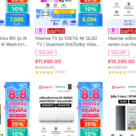
ฝาบน สีดำ รุ่น W
Hisense TV รุ่น 55E7Q 4K QLED
Hisense เครื่อง
 AI Wash ความ
 TV / Quantum Dot/Dolby VIsion,
series ระบบ In
ิการติดตั้ง
 HDR10+ HSG/VIDAA U9 / Dollby 
น AS-13TRCE2T 
10% OFF
10% OFF
Atmos Hand-Free Voice Control
฿
11,990.00
฿
10,290.00
 Netflix Youtube /Game Mode VR
฿
19,990.00
฿
17,990.00
R, ALLM / WIFI 5 /Bluetooth 5.0 / 
(
1534
)
(
303
HDMI
-47%
-39%