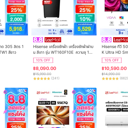
นาด 305 ลิตร 1
Hisense เครื่องซักผ้า เครื่องซักผ้าฝาบ
Hisense ทีวี 50
TW1 สีขาว
น สีเทา รุ่น WT160F10E  ความจุ 16
K Ultra HD Sm
 กก. New ไม่มีบริการติดตั้ง
ol WIFI Build i
10% OFF
10% OFF
VIDAA U7.6  /
฿
8,090.00
฿
10,590.00
 HDMI /AV / DT
฿
15,990.00
฿
14,990.00
Digital
(
241
)
(
662
)
-61%
-40%