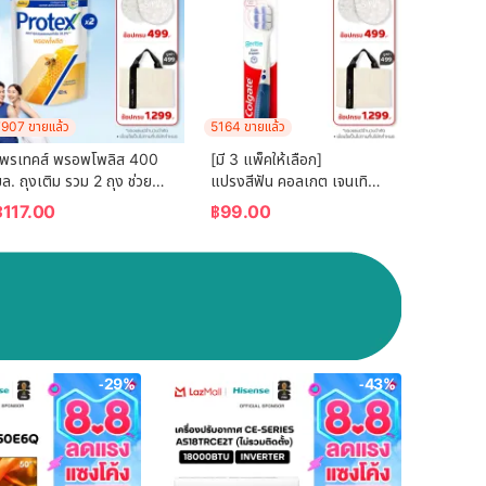
907 ขายแล้ว
5164 ขายแล้ว
โพรเทคส์ พรอพโพลิส 400 
[มี 3 แพ็คให้เลือก] 
ล. ถุงเติม รวม 2 ถุง ช่วยลด
แปรงสีฟัน คอลเกต เจนเทิล 
การสะสมของแบคทีเรีย (ครีม
กัมเอ็กซ์เปิร์ต (คละสี)  
฿
117.00
฿
99.00
าบน้ำ, สบู่อาบน้ำ) Protex 
Colgate Gentle Gum 
Propolis Refill 400ml 
Expert Toothbrush 
Total 2 Pcs (Shower 
(mixed color)
Cream)
-29%
-43%