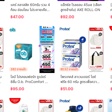
แคร์ คลาสสิค 60กรัม รวม 4 
แอ๊กซ์ส โรลออน 45มล (เลือก
[
ก้อน อ่อนโยน ไม่ระคายเคือง 
สูตรข้างใน) AXE ROLL-ON
ค
 
(สบู่เด็ก) Care Classic Bar 
(
฿
47.00
฿
92.00
Soap 60g Total 4 Pcs 
Gently Cleanses Baby's 
3%
-18%
Skin (Bar Soap, Baby 
Soap, Baby Body Wash)
382 ขายแล้ว
8032 ขายแล้ว
4
น 
โอบี โปรคอมฟอร์ท ซูเปอร์ 
โพรเทคส์ ลาเวนเดอร์ ไอซ์ 
[
8ชิ้น O.b. ProComfort 
ฟรีซ 60 กรัม สูตรเพื่อความ
ค
(Blossom) Super 8 ผ้า
เย็น พร้อมกลิ่นหอมผ่อนคลาย 
฿
95.00
฿
51.00
อนามัยแบบสอด
แพ็ค 4 ก้อน (สบู่ก้อน) 
 
Protex Lavender Ice 
6%
-28%
-12%
Freeze 60g For Fr