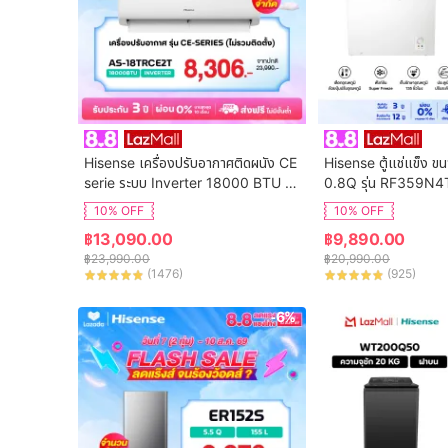
Hisense เครื่องปรับอากาศติดผนัง CE 
Hisense ตู้แช่แข็ง ข
serie ระบบ Inverter 18000 BTU รุ่น 
0.8Q รุ่น RF359N4
AS-18TRCE2T
10% OFF
10% OFF
฿
13,090.00
฿
9,890.00
฿
23,990.00
฿
20,990.00
(
1476
)
(
925
)
-6%