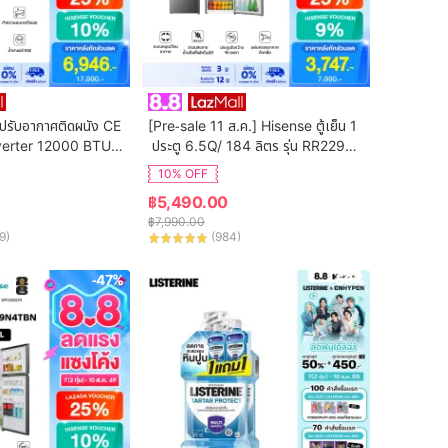
ปรับอากาศติดผนัง CE 
[Pre-sale 11 ส.ค.] Hisense ตู้เย็น 1
verter 12000 BTU รุ่
 ประตู 6.5Q/ 184 ลิตร รุ่น RR229D4
(ไม่รวมค่าติดตั้ง)
AD1
10% OFF
฿
5,490.00
฿
7,990.00
9
)
(
984
)
-47%
-50%