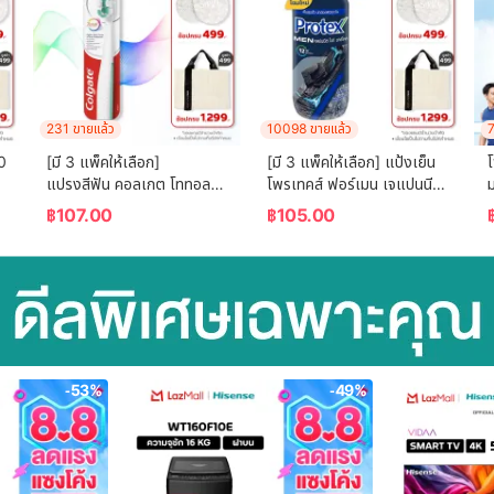
231 ขายแล้ว
10098 ขายแล้ว
7
0 
[มี 3 แพ็คให้เลือก] 
[มี 3 แพ็คให้เลือก] แป้งเย็น
แปรงสีฟัน คอลเกต โททอล 
โพรเทคส์ ฟอร์เมน เจแปนนีส 
ม
โฟมมิ่ง คลีน Colgate Total 
ไวท์ ชาร์โคล 280 กรัม 
฿
107.00
฿
105.00
Foaming Clean 
Protex Talcum Powder 
อ
Toothbrush
For Men Japanese White 
Charcoal 280g
-53%
-49%