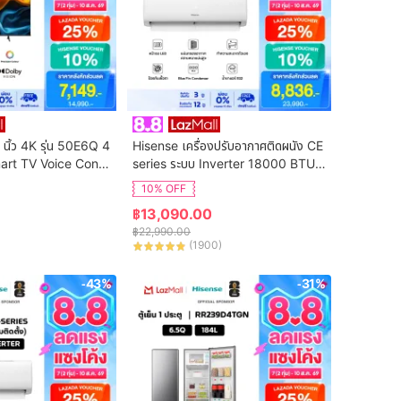
 นิ้ว 4K รุ่น 50E6Q 4
Hisense เครื่องปรับอากาศติดผนัง CE 
art TV Voice Contr
series ระบบ Inverter 18000 BTU รุ่
n Netflix & Youtube 
น AS-18TRCE2T (ไม่รวมค่าติดตั้ง)
10% OFF
DVB-T2 / USB2.0 /
฿
13,090.00
S Virtual X / Dolby 
฿
22,990.00
(
1900
)
-43%
-31%