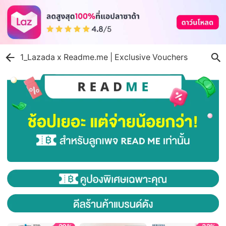
1_Lazada x Readme.me | Exclusive Vouchers