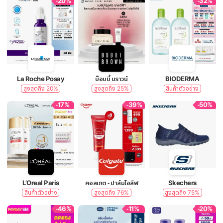
-20%
-32%
La Roche Posay
บ็อบบี้ บราวน์
BIODERMA
สูงสุดถึง 20%
สูงสุดถึง 25%
สินค้าตัวอย่าง
-17%
-39%
-50%
L’Oreal Paris
คอลเกต - ปาล์มโอลีฟ
Skechers
สินค้าตัวอย่าง
สูงสุดถึง 76%
สูงสุดถึง 75%
-46%
-11%
-20%