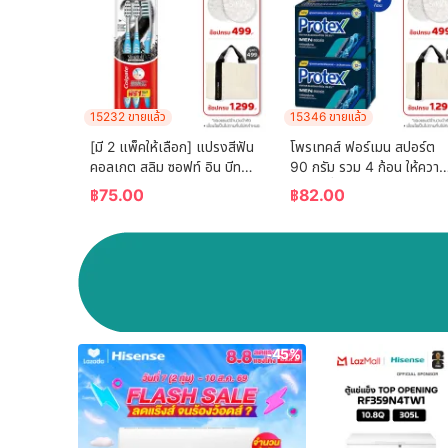
15232 ขายแล้ว
15346 ขายแล้ว
[มี 2 แพ็คให้เลือก] แปรงสีฟัน 
โพรเทคส์ ฟอร์เมน สปอร์ต 
คอลเกต สลิม ซอฟท์ อิน บีทวี
90 กรัม รวม 4 ก้อน ให้ความ
น คลีน ชาร์โคล   (คละสี)  
เย็นสดชื่นยาวนาน (สบู่ก้อน) 
฿
75.00
฿
82.00
Colgate Slim Soft In 
Protex For Men Sport 
Between Clean Charcoal 
90g Total 4 Pcs Helps 
Toothbrush  (mixed 
Reduce Bacteria 
color)
Accumulation (Bar Soap
-45%