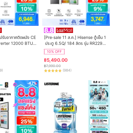
ปรับอากาศติดผนัง CE 
[Pre-sale 11 ส.ค.] Hisense ตู้เย็น 1
verter 12000 BTU รุ่
 ประตู 6.5Q/ 184 ลิตร รุ่น RR229D4
(ไม่รวมค่าติดตั้ง)
AD1
10% OFF
฿
5,490.00
฿
7,990.00
9
)
(
984
)
-47%
-50%