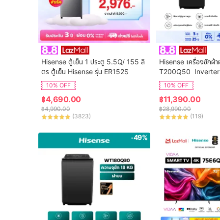
Hisense ตู้เย็น 1 ประตู 5.5Q/ 155 ลิ
Hisense เครื่องซักผ้า
ตร ตู้เย็น Hisense รุ่น ER152S
T200Q50  Inverter
จุ 20 กก. New ไม่มีบร
10% OFF
10% OFF
฿
4,690.00
฿
11,390.00
฿
4,990.00
฿
28,990.00
(
3823
)
(
119
)
-49%