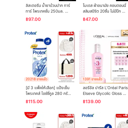
ลิสเตอรีน น้ำยาบ้วนปาก ทาร์
โมเดส ผ้าอนามัย คอนตอนนี่
ทาร์ โพรเทคชั่น 250มล. 
สลิมสปิริต 20ชิ้น ไม่มีปีก 
Listerine mouthwash 
Modess Sanitary Napkin
฿
97.00
฿
47.00
Tartar Protection 250ml.
Cottony Slim Spirit 20 
pcs. Non-Wing
-3%
-3
20218 ขายแล้ว
1391 ขายแล้ว
[มี 3 แพ็คให้เลือก] แป้งเย็น
ลอรีอัล ปารีส L’Oréal Paris 
โพรเทคส์ ไอซ์ซี่คูล 280 กรัม 
Elseve Glycolic Gloss 
Protex Talcum Powder 
Serum 80ml เซรั่มบำรุงผม
฿
115.00
฿
139.00
Icy Cool 280g
เพื่อผมกลอส เงางาม ผมสวย
สุขภาพดี ปกป้องเส้นผม
-38%
-4