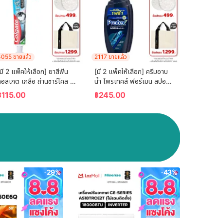
055 ขายแล้ว
2117 ขายแล้ว
มี 2 แพ็คให้เลือก] ยาสีฟัน 
[มี 2 แพ็คให้เลือก] ครีมอาบ
อลเกต เกลือ ถ่านชาร์โคล 
น้ำ โพรเทคส์ ฟอร์เมน สปอร์ต 
150 กรัม Colgate Salt 
ขวดปั๊ม 600 ม.ล. Protex 
฿
115.00
฿
245.00
Charcoal Toothpaste 
For Men Sport Shower 
150g
Cream 600  ml. Pump
-29%
-43%