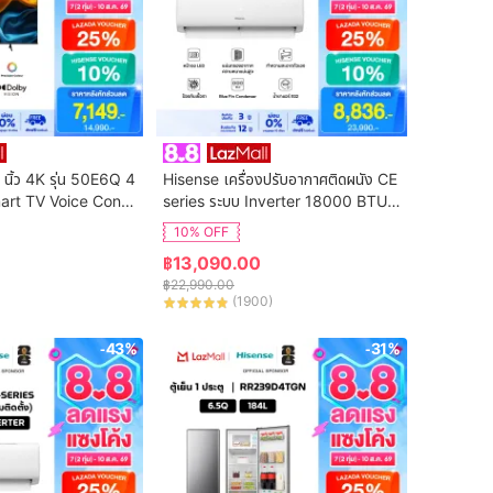
 นิ้ว 4K รุ่น 50E6Q 4
Hisense เครื่องปรับอากาศติดผนัง CE 
art TV Voice Contr
series ระบบ Inverter 18000 BTU รุ่
n Netflix & Youtube 
น AS-18TRCE2T (ไม่รวมค่าติดตั้ง)
10% OFF
DVB-T2 / USB2.0 /
฿
13,090.00
S Virtual X / Dolby 
฿
22,990.00
(
1900
)
-43%
-31%