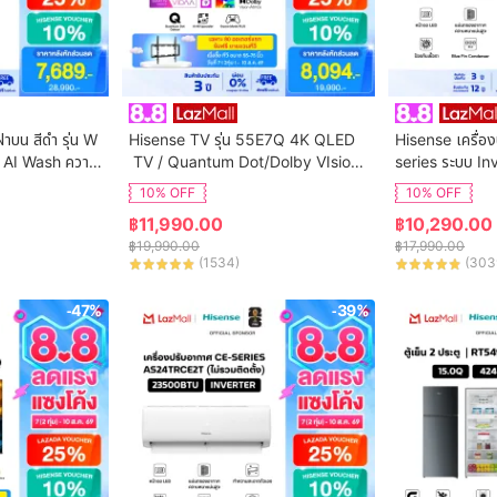
ฝาบน สีดำ รุ่น W
Hisense TV รุ่น 55E7Q 4K QLED
Hisense เครื่อง
 AI Wash ความ
 TV / Quantum Dot/Dolby VIsion,
series ระบบ In
ิการติดตั้ง
 HDR10+ HSG/VIDAA U9 / Dollby 
น AS-13TRCE2T 
10% OFF
10% OFF
Atmos Hand-Free Voice Control
฿
11,990.00
฿
10,290.00
 Netflix Youtube /Game Mode VR
฿
19,990.00
฿
17,990.00
R, ALLM / WIFI 5 /Bluetooth 5.0 / 
(
1534
)
(
303
HDMI
-47%
-39%