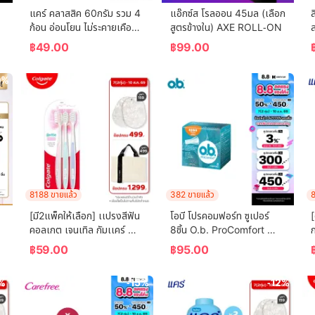
แคร์ คลาสสิค 60กรัม รวม 4 
แอ๊กซ์ส โรลออน 45มล (เลือก
ล
ก้อน อ่อนโยน ไม่ระคายเคือง 
สูตรข้างใน) AXE ROLL-ON
ล
 
(สบู่เด็ก) Care Classic Bar 
฿
49.00
฿
99.00
Soap 60g Total 4 Pcs 
Gently Cleanses Baby's 
0%
Skin (Bar Soap, Baby 
Soap, Baby Body Wash)
8188 ขายแล้ว
382 ขายแล้ว
8
[มี2แพ็คให้เลือก] เเปรงสีฟัน
โอบี โปรคอมฟอร์ท ซูเปอร์ 
[
คอลเกต เจนเทิล กัมเเคร์ 
8ชิ้น O.b. ProComfort 
ก
(คละสี)  Colgate Gentle 
(Blossom) Super 8 ผ้า
ร
฿
59.00
฿
95.00
Gum Care (mixed color)
อนามัยแบบสอด
C
%
-15%
-12%