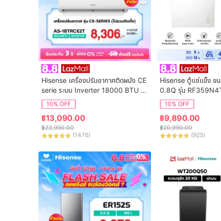
Hisense เครื่องปรับอากาศติดผนัง CE 
Hisense ตู้แช่แข็ง ข
serie ระบบ Inverter 18000 BTU รุ่น 
0.8Q รุ่น RF359N4
AS-18TRCE2T
10% OFF
10% OFF
฿
13,090.00
฿
9,890.00
฿
23,990.00
฿
20,990.00
(
1476
)
(
925
)
-6%