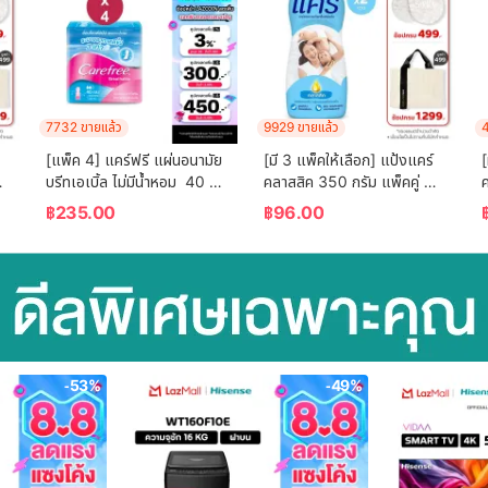
7732 ขายแล้ว
9929 ขายแล้ว
4
[แพ็ค 4] แคร์ฟรี แผ่นอนามัย 
[มี 3 แพ็คให้เลือก] แป้งแคร์ 
[
บรีทเอเบิ้ล ไม่มีน้ำหอม  40 
คลาสสิค 350 กรัม แพ็คคู่ 
ค
ชิ้น x 4 Carefree Panty 
(แป้ง, แป้งเด็ก) Care 
฿
235.00
฿
96.00
Liner Fragrance-Free 
Classic Baby Talcum 
Breathable 40 pcs. x 4
Twin pack (Powder)
)
-53%
-49%