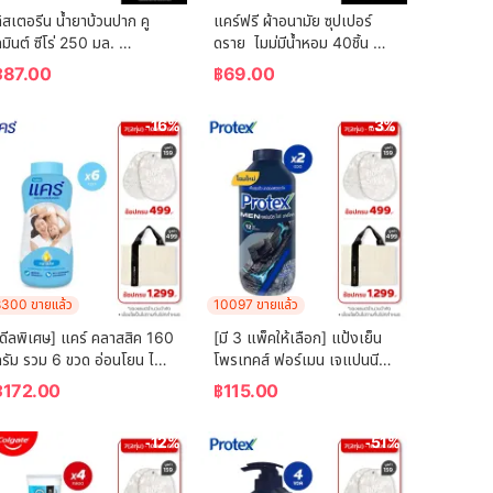
ิสเตอรีน น้ำยาบ้วนปาก คู
แคร์ฟรี ผ้าอนามัย ซุปเปอร์
มินต์ ซีโร่ 250 มล. 
ดราย  ไมม่มีน้ำหอม 40ชิ้น 
Listerine mouthwash 
Carefree Panty Liner 
฿
87.00
฿
69.00
Coolmint Zero 250 ml.
Super Dry Fragrance-
Free 40 pcs
-16%
-3%
300 ขายแล้ว
10097 ขายแล้ว
ดีลพิเศษ] แคร์ คลาสสิค 160 
[มี 3 แพ็คให้เลือก] แป้งเย็น
รัม รวม 6 ขวด อ่อนโยน ไม่
โพรเทคส์ ฟอร์เมน เจแปนนีส 
ะคายเคือง (แป้งเด็ก) Care 
ไวท์ ชาร์โคล 280 กรัม 
฿
172.00
฿
115.00
lassic 160g ฺ Total 6 
Protex Talcum Powder 
Pcs (Baby Talcum 
For Men Japanese White 
-12%
-51%
Powder)
Charcoal 280g