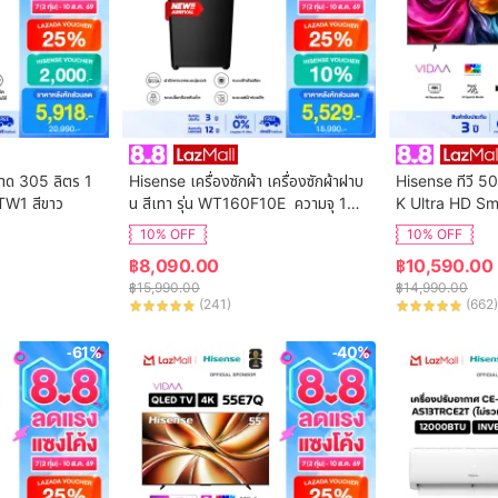
นาด 305 ลิตร 1
Hisense เครื่องซักผ้า เครื่องซักผ้าฝาบ
Hisense ทีวี 50
TW1 สีขาว
น สีเทา รุ่น WT160F10E  ความจุ 16
K Ultra HD Sm
 กก. New ไม่มีบริการติดตั้ง
ol WIFI Build i
10% OFF
10% OFF
VIDAA U7.6  /
฿
8,090.00
฿
10,590.00
 HDMI /AV / DT
฿
15,990.00
฿
14,990.00
Digital
(
241
)
(
662
)
-61%
-40%