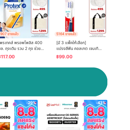
907 ขายแล้ว
5164 ขายแล้ว
โพรเทคส์ พรอพโพลิส 400 
[มี 3 แพ็คให้เลือก] 
ล. ถุงเติม รวม 2 ถุง ช่วยลด
แปรงสีฟัน คอลเกต เจนเทิล 
การสะสมของแบคทีเรีย (ครีม
กัมเอ็กซ์เปิร์ต (คละสี)  
฿
117.00
฿
99.00
าบน้ำ, สบู่อาบน้ำ) Protex 
Colgate Gentle Gum 
Propolis Refill 400ml 
Expert Toothbrush 
Total 2 Pcs (Shower 
(mixed color)
Cream)
-29%
-43%