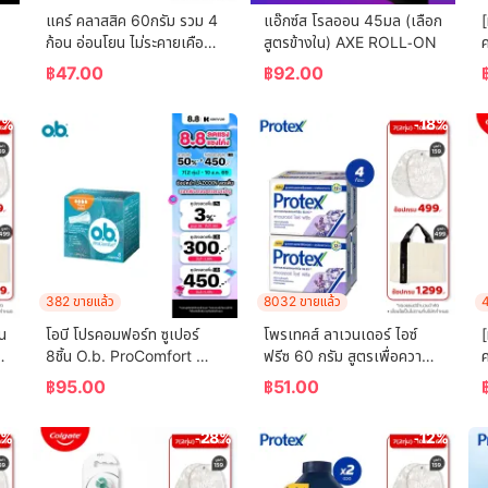
แคร์ คลาสสิค 60กรัม รวม 4 
แอ๊กซ์ส โรลออน 45มล (เลือก
[
ก้อน อ่อนโยน ไม่ระคายเคือง 
สูตรข้างใน) AXE ROLL-ON
ค
 
(สบู่เด็ก) Care Classic Bar 
(
฿
47.00
฿
92.00
Soap 60g Total 4 Pcs 
Gently Cleanses Baby's 
3%
-18%
Skin (Bar Soap, Baby 
Soap, Baby Body Wash)
382 ขายแล้ว
8032 ขายแล้ว
4
น 
โอบี โปรคอมฟอร์ท ซูเปอร์ 
โพรเทคส์ ลาเวนเดอร์ ไอซ์ 
[
8ชิ้น O.b. ProComfort 
ฟรีซ 60 กรัม สูตรเพื่อความ
ค
(Blossom) Super 8 ผ้า
เย็น พร้อมกลิ่นหอมผ่อนคลาย 
฿
95.00
฿
51.00
อนามัยแบบสอด
แพ็ค 4 ก้อน (สบู่ก้อน) 
 
Protex Lavender Ice 
6%
-28%
-12%
Freeze 60g For Fr