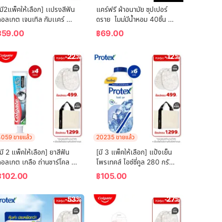
มี2แพ็คให้เลือก] เเปรงสีฟัน
แคร์ฟรี ผ้าอนามัย ซุปเปอร์
อลเกต เจนเทิล กัมเเคร์ 
ดราย  ไมม่มีน้ำหอม 40ชิ้น 
คละสี)  Colgate Gentle 
Carefree Panty Liner 
฿
59.00
฿
69.00
Gum Care (mixed color)
Super Dry Fragrance-
Free 40 pcs
-22%
-12%
059 ขายแล้ว
20235 ขายแล้ว
มี 2 แพ็คให้เลือก] ยาสีฟัน 
[มี 3 แพ็คให้เลือก] แป้งเย็น
อลเกต เกลือ ถ่านชาร์โคล 
โพรเทคส์ ไอซ์ซี่คูล 280 กรัม 
150 กรัม Colgate Salt 
Protex Talcum Powder 
฿
102.00
฿
105.00
Charcoal Toothpaste 
Icy Cool 280g
150g
-53%
-27%