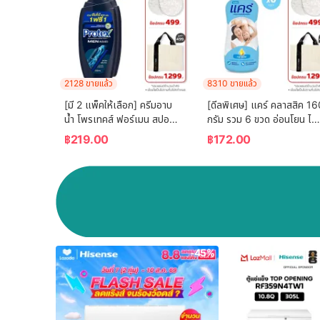
2128 ขายแล้ว
8310 ขายแล้ว
[มี 2 แพ็คให้เลือก] ครีมอาบ
[ดีลพิเศษ] แคร์ คลาสสิค 16
น้ำ โพรเทคส์ ฟอร์เมน สปอร์ต 
กรัม รวม 6 ขวด อ่อนโยน ไม่
ขวดปั๊ม 600 ม.ล. Protex 
ระคายเคือง (แป้งเด็ก) Care 
฿
219.00
฿
172.00
For Men Sport Shower 
Classic 160g ฺ Total 6 
Cream 600  ml. Pump
Pcs (Baby Talcum 
Powder)
-45%