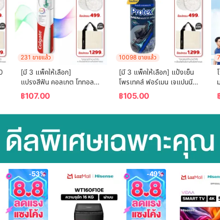
231 ขายแล้ว
10098 ขายแล้ว
7
0 
[มี 3 แพ็คให้เลือก] 
[มี 3 แพ็คให้เลือก] แป้งเย็น
แปรงสีฟัน คอลเกต โททอล 
โพรเทคส์ ฟอร์เมน เจแปนนีส 
ม
โฟมมิ่ง คลีน Colgate Total 
ไวท์ ชาร์โคล 280 กรัม 
฿
107.00
฿
105.00
Foaming Clean 
Protex Talcum Powder 
อ
Toothbrush
For Men Japanese White 
Charcoal 280g
-53%
-49%