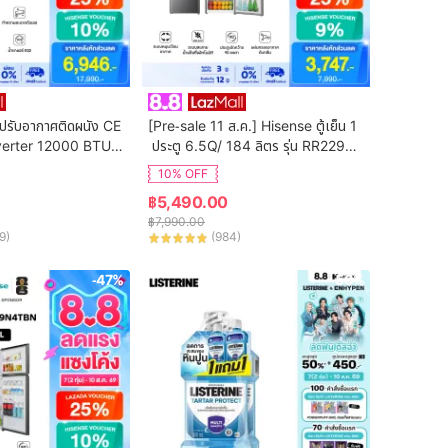
ปรับอากาศติดผนัง CE 
[Pre-sale 11 ส.ค.] Hisense ตู้เย็น 1
verter 12000 BTU รุ่
 ประตู 6.5Q/ 184 ลิตร รุ่น RR229D4
(ไม่รวมค่าติดตั้ง)
AD1
10% OFF
฿
5,490.00
฿
7,990.00
9
)
(
984
)
-47%
-50%