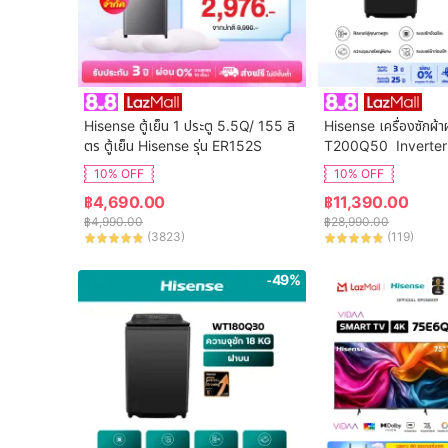
Hisense ตู้เย็น 1 ประตู 5.5Q/ 155 ลิ
Hisense เครื่องซักผ้า
ตร ตู้เย็น Hisense รุ่น ER152S
T200Q50  Inverter
จุ 20 กก. New ไม่มีบร
10% OFF
10% OFF
฿
4,690.00
฿
11,390.00
฿
4,990.00
฿
28,990.00
(
3823
)
(
119
)
-49%