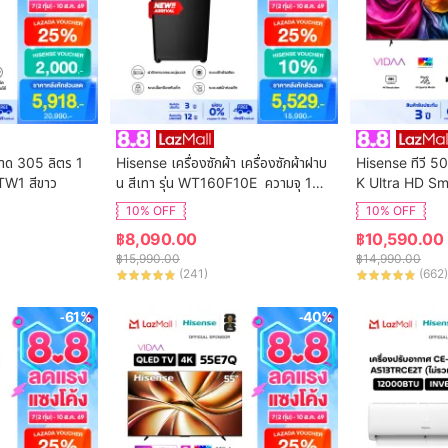
นาด 305 ลิตร 1
Hisense เครื่องซักผ้า เครื่องซักผ้าฝาบ
Hisense ทีวี 50
TW1 สีขาว
น สีเทา รุ่น WT160F10E  ความจุ 16
K Ultra HD Sm
 กก. New ไม่มีบริการติดตั้ง
ol WIFI Build i
10% OFF
10% OFF
VIDAA U7.6  /
฿
8,090.00
฿
10,590.00
 HDMI /AV / DT
฿
15,990.00
฿
14,990.00
Digital
(
241
)
(
662
)
-61%
-40%