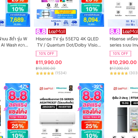
ฝาบน สีดำ รุ่น W
Hisense TV รุ่น 55E7Q 4K QLED
Hisense เครื่อง
 AI Wash ความ
 TV / Quantum Dot/Dolby VIsion,
series ระบบ In
ิการติดตั้ง
 HDR10+ HSG/VIDAA U9 / Dollby 
น AS-13TRCE2T 
10% OFF
10% OFF
Atmos Hand-Free Voice Control
฿
11,990.00
฿
10,290.00
 Netflix Youtube /Game Mode VR
฿
19,990.00
฿
17,990.00
R, ALLM / WIFI 5 /Bluetooth 5.0 / 
(
1534
)
(
303
HDMI
-47%
-39%