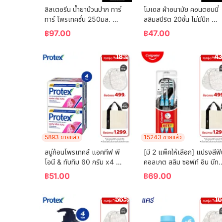
ลิสเตอรีน น้ำยาบ้วนปาก ทาร์
โมเดส ผ้าอนามัย คอนตอนนี่
ทาร์ โพรเทคชั่น 250มล. 
สลิมสปิริต 20ชิ้น ไม่มีปีก 
Listerine mouthwash 
Modess Sanitary Napkin
฿
97.00
฿
47.00
Tartar Protection 250ml.
Cottony Slim Spirit 20 
pcs. Non-Wing
-18%
-4
5893 ขายแล้ว
15243 ขายแล้ว
สบู่ก้อนโพรเทคส์ แอคทีฟ พี
[มี 2 แพ็คให้เลือก] แปรงสีฟั
โอนี & ทับทิม 60 กรัม x4 
คอลเกต สลิม ซอฟท์ อิน บีทวี
Protex Bar Soap Active 
น คลีน ชาร์โคล   (คละสี)  
฿
51.00
฿
69.00
Peony & Pomegranate 
Colgate Slim Soft In 
60g x4
Between Clean Charcoal
-56%
-1
Toothbrush  (mixed 
color)