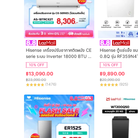
Hisense เครื่องปรับอากาศติดผนัง CE 
Hisense ตู้แช่แข็ง ข
serie ระบบ Inverter 18000 BTU รุ่น 
0.8Q รุ่น RF359N4
AS-18TRCE2T
10% OFF
10% OFF
฿
13,090.00
฿
9,890.00
฿
23,990.00
฿
20,990.00
(
1476
)
(
925
)
-6%