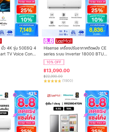
 นิ้ว 4K รุ่น 50E6Q 4
Hisense เครื่องปรับอากาศติดผนัง CE 
art TV Voice Contr
series ระบบ Inverter 18000 BTU รุ่
n Netflix & Youtube 
น AS-18TRCE2T (ไม่รวมค่าติดตั้ง)
10% OFF
DVB-T2 / USB2.0 /
฿
13,090.00
S Virtual X / Dolby 
฿
22,990.00
(
1900
)
-43%
-31%