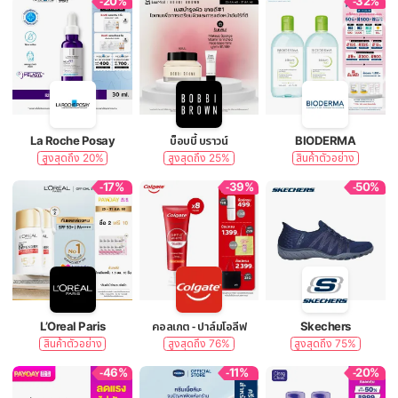
-20%
-32%
La Roche Posay
บ็อบบี้ บราวน์
BIODERMA
สูงสุดถึง 20%
สูงสุดถึง 25%
สินค้าตัวอย่าง
-17%
-39%
-50%
L’Oreal Paris
คอลเกต - ปาล์มโอลีฟ
Skechers
สินค้าตัวอย่าง
สูงสุดถึง 76%
สูงสุดถึง 75%
-46%
-11%
-20%