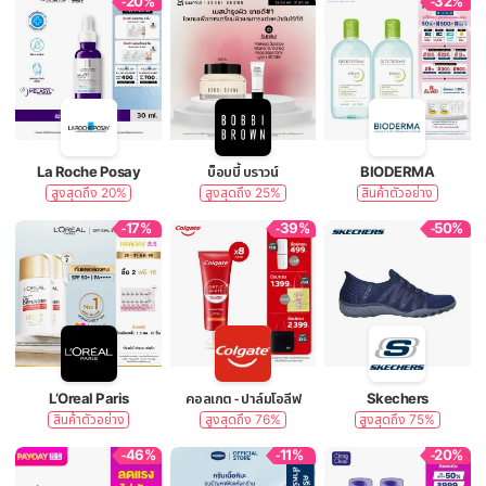
-20%
-32%
La Roche Posay
บ็อบบี้ บราวน์
BIODERMA
สูงสุดถึง 20%
สูงสุดถึง 25%
สินค้าตัวอย่าง
-17%
-39%
-50%
L’Oreal Paris
คอลเกต - ปาล์มโอลีฟ
Skechers
สินค้าตัวอย่าง
สูงสุดถึง 76%
สูงสุดถึง 75%
-46%
-11%
-20%