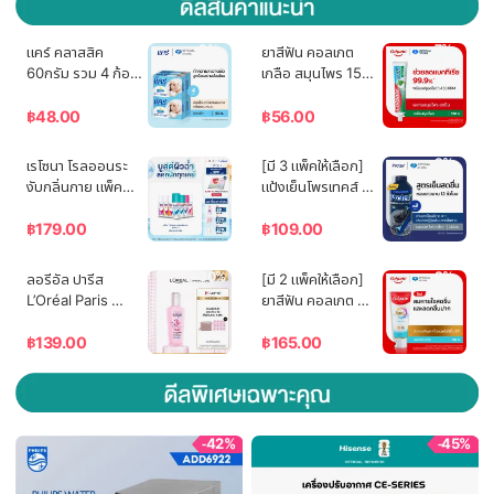
-2%
-7%
แคร์ คลาสสิค 
ยาสีฟัน คอลเกต 
60กรัม รวม 4 ก้อน 
เกลือ สมุนไพร 150 
อ่อนโยน ไม่ระคาย
กรัม Colgate Salt 
เคือง (สบู่เด็ก) 
Herbal 150g 
฿
48.00
฿
56.00
Care Classic Bar 
Single
Soap 60g Total 4 
-18%
-8%
เรโซนา โรลออนระ
[มี 3 แพ็คให้เลือก] 
Pcs Gently 
งับกลิ่นกาย แพ็คคู่ 
แป้งเย็นโพรเทคส์ ฟ
Cleanses Baby's 
45 มล. Rexona 
อร์เมน เจแปนนีส 
Skin (Bar Soap, 
Rollon 45 ml.
ไวท์ ชาร์โคล 280 
฿
179.00
฿
109.00
Baby Soap, Baby 
กรัม Protex 
Body Wash)
Talcum Powder 
-30%
-8%
ลอรีอัล ปารีส 
[มี 2 แพ็คให้เลือก] 
For Men 
L’Oréal Paris 
ยาสีฟัน คอลเกต 
Japanese White 
Elseve Glycolic 
โททอล แอคทีพ 
Charcoal 280g
Gloss Serum 
เฟรช 110 กรัม แพ็ค
฿
139.00
฿
165.00
80ml เซรั่มบำรุงผม
คู่ (เจล) Colgate 
เพื่อผมกลอส เงางาม 
Total Active 
ผมสวยสุขภาพดี 
Fresh 110g Twin 
ปกป้องเส้นผม
(Toothpaste)
-42%
-45%