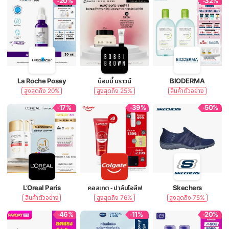
-20%
-32%
La Roche Posay
บ็อบบี้ บราวน์
BIODERMA
สูงสุดถึง 20%
สูงสุดถึง 25%
สินค้าตัวอย่าง
-17%
-39%
-50%
L’Oreal Paris
คอลเกต - ปาล์มโอลีฟ
Skechers
สินค้าตัวอย่าง
สูงสุดถึง 76%
สูงสุดถึง 75%
-46%
-11%
-20%