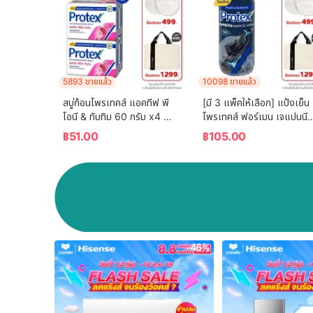
5893 ขายแล้ว
10098 ขายแล้ว
สบู่ก้อนโพรเทคส์ แอคทีฟ พี
[มี 3 แพ็คให้เลือก] แป้งเย็น
โอนี & ทับทิม 60 กรัม x4 
โพรเทคส์ ฟอร์เมน เจแปนนีส 
Protex Bar Soap Active 
ไวท์ ชาร์โคล 280 กรัม 
฿
51.00
฿
105.00
Peony & Pomegranate 
Protex Talcum Powder 
60g x4
For Men Japanese White
Charcoal 280g
-46%