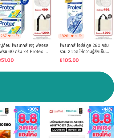
267 ขายแล้ว
18261 ขายแล้ว
บู่ก้อน โพรเทคส์ เจจู ฟลอรัล
โพรเทคส์ ไอซ์ซี่ คูล 280 กรัม 
เฟรช 60 กรัม x4 Protex 
รวม 2 ขวด ให้ความรู้สึกเย็น
Bar Soap Jeju Floral 
สุดขั้ว (แป้งเย็น) Protex Icy 
฿
51.00
฿
105.00
Fresh 60g x4
Cool 280g Total 2 Pcs 
For the Power of 
Coolness (Talcum 
Powder)
-30%
-44%