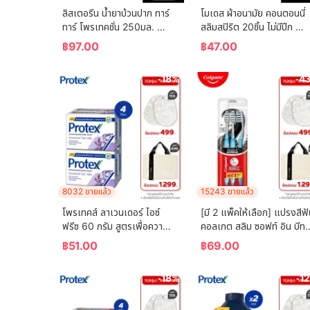
ลิสเตอรีน น้ำยาบ้วนปาก ทาร์
โมเดส ผ้าอนามัย คอนตอนนี่
ทาร์ โพรเทคชั่น 250มล. 
สลิมสปิริต 20ชิ้น ไม่มีปีก 
Listerine mouthwash 
Modess Sanitary Napkin
฿
97.00
฿
47.00
Tartar Protection 250ml.
Cottony Slim Spirit 20 
pcs. Non-Wing
-18%
-4
8032 ขายแล้ว
15243 ขายแล้ว
โพรเทคส์ ลาเวนเดอร์ ไอซ์ 
[มี 2 แพ็คให้เลือก] แปรงสีฟั
ฟรีซ 60 กรัม สูตรเพื่อความ
คอลเกต สลิม ซอฟท์ อิน บีทวี
เย็น พร้อมกลิ่นหอมผ่อนคลาย 
น คลีน ชาร์โคล   (คละสี)  
฿
51.00
฿
69.00
แพ็ค 4 ก้อน (สบู่ก้อน) 
Colgate Slim Soft In 
Protex Lavender Ice 
Between Clean Charcoal
-18%
-1
Freeze 60g For Fr
Toothbrush  (mixed 
color)