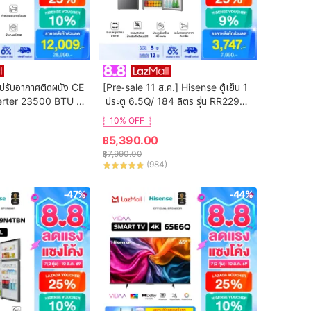
ปรับอากาศติดผนัง CE 
[Pre-sale 11 ส.ค.] Hisense ตู้เย็น 1
erter 23500 BTU รุ่
 ประตู 6.5Q/ 184 ลิตร รุ่น RR229D4
2T
AD1
10% OFF
฿
5,390.00
฿
7,990.00
(
984
)
-47%
-44%