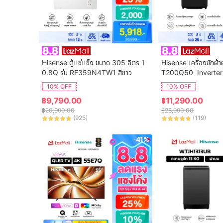
Hisense ตู้แช่แข็ง ขนาด 305 ลิตร 1
Hisense เครื่องซักผ้า
0.8Q รุ่น RF359N4TW1 สีขาว
T200Q50  Inverter
จุ 20 กก. New ไม่มีบร
10% OFF
10% OFF
฿
9,790.00
฿
11,290.00
฿
20,990.00
฿
28,990.00
(
925
)
(
119
)
-41%