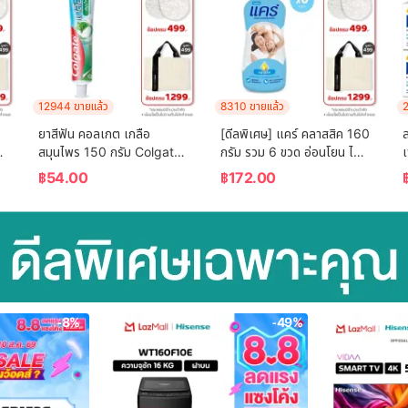
12944 ขายแล้ว
8310 ขายแล้ว
2
ยาสีฟัน คอลเกต เกลือ 
[ดีลพิเศษ] แคร์ คลาสสิค 160 
ส
สมุนไพร 150 กรัม Colgate 
กรัม รวม 6 ขวด อ่อนโยน ไม่
Salt Herbal 150g Single
ระคายเคือง (แป้งเด็ก) Care 
฿
54.00
฿
172.00
Classic 160g ฺ Total 6 
 
Pcs (Baby Talcum 
Powder)
-8%
-49%