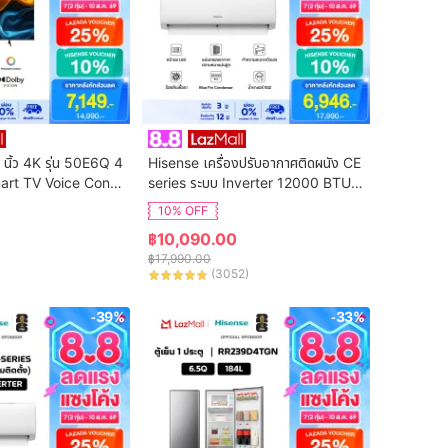
 นิ้ว 4K รุ่น 50E6Q 4
Hisense เครื่องปรับอากาศติดผนัง CE 
art TV Voice Contr
series ระบบ Inverter 12000 BTU รุ่
n Netflix & Youtube 
น AS-13TRCE2T (ไม่รวมค่าติดตั้ง)
10% OFF
DVB-T2 / USB2.0 /
฿
10,090.00
S Virtual X / Dolby 
฿
17,990.00
(
3052
)
-39%
-33%