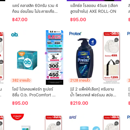
แคร์ คลาสสิค 60กรัม รวม 4 
แอ๊กซ์ส โรลออน 45มล (เลือก
ล
ก้อน อ่อนโยน ไม่ระคายเคือง 
สูตรข้างใน) AXE ROLL-ON
ล
 
(สบู่เด็ก) Care Classic Bar 
฿
47.00
฿
95.00
Soap 60g Total 4 Pcs 
Gently Cleanses Baby's 
3%
-56%
Skin (Bar Soap, Baby 
Soap, Baby Body Wash)
382 ขายแล้ว
2128 ขายแล้ว
2
น 
โอบี โปรคอมฟอร์ท ซูเปอร์ 
[มี 2 แพ็คให้เลือก] ครีมอาบ
[
8ชิ้น O.b. ProComfort 
น้ำ โพรเทคส์ ฟอร์เมน สปอร์ต 
โ
(Blossom) Super 8 ผ้า
ขวดปั๊ม 600 ม.ล. Protex 
฿
95.00
฿
219.00
อนามัยแบบสอด
For Men Sport Shower 
 
Cream 600  ml. Pump
2%
-10%
-16%