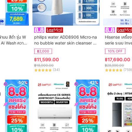
ฝาบน สีดำ รุ่น W
philips water ADD8906 Micro-na
Hisense เครื่อง
 AI Wash ความ
no bubble water skin cleanser เค
serie ระบบ Inv
ิการติดตั้ง
รื่องทำฟองน้ำล้างหน้า เครื่องทำความส
น AS-24TRCE
฿2,000
10% OFF
ะอาดผิวหน้า
฿
11,599.00
฿
17,690.00
฿
18,000.00
฿
28,990.00
(
34
)
(
759
)
-50%
-43%