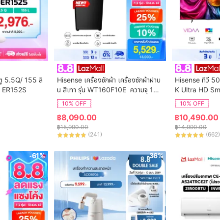
ตู 5.5Q/ 155 ลิ
Hisense เครื่องซักผ้า เครื่องซักผ้าฝาบ
Hisense ทีวี 50
ุ่น ER152S
น สีเทา รุ่น WT160F10E  ความจุ 16
K Ultra HD Sm
 กก. New ไม่มีบริการติดตั้ง
ol WIFI Build i
10% OFF
10% OFF
VIDAA U7.6  /
฿
8,090.00
฿
10,490.00
 HDMI /AV / DT
฿
15,990.00
฿
14,990.00
Digital
(
241
)
(
662
)
-61%
-36%