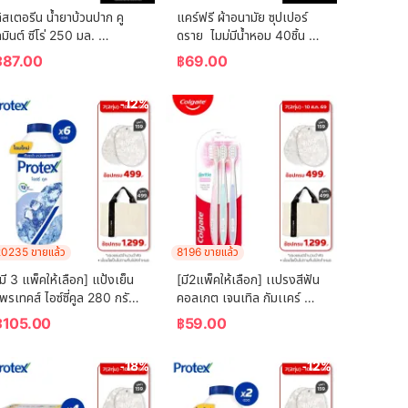
ิสเตอรีน น้ำยาบ้วนปาก คู
แคร์ฟรี ผ้าอนามัย ซุปเปอร์
มินต์ ซีโร่ 250 มล. 
ดราย  ไมม่มีน้ำหอม 40ชิ้น 
Listerine mouthwash 
Carefree Panty Liner 
฿
87.00
฿
69.00
Coolmint Zero 250 ml.
Super Dry Fragrance-
Free 40 pcs
-12%
0235 ขายแล้ว
8196 ขายแล้ว
มี 3 แพ็คให้เลือก] แป้งเย็น
[มี2แพ็คให้เลือก] เเปรงสีฟัน
พรเทคส์ ไอซ์ซี่คูล 280 กรัม 
คอลเกต เจนเทิล กัมเเคร์ 
Protex Talcum Powder 
(คละสี)  Colgate Gentle 
฿
105.00
฿
59.00
Icy Cool 280g
Gum Care (mixed color)
-18%
-12%