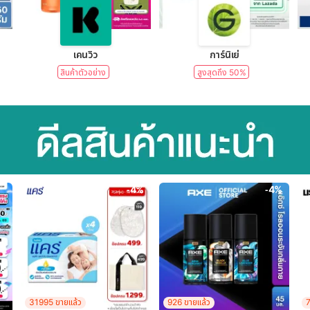
lear)
เคนวิว
การ์นิเย่
สินค้าตัวอย่าง
สูงสุดถึง 50%
-4%
-4%
31995 ขายแล้ว
926 ขายแล้ว
7