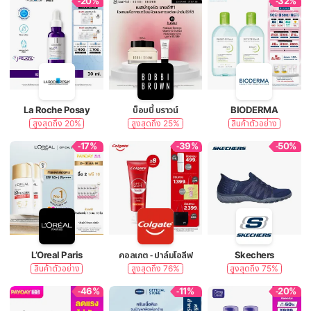
-20%
-32%
La Roche Posay
บ็อบบี้ บราวน์
BIODERMA
สูงสุดถึง 20%
สูงสุดถึง 25%
สินค้าตัวอย่าง
-17%
-39%
-50%
L’Oreal Paris
คอลเกต - ปาล์มโอลีฟ
Skechers
สินค้าตัวอย่าง
สูงสุดถึง 76%
สูงสุดถึง 75%
-46%
-11%
-20%