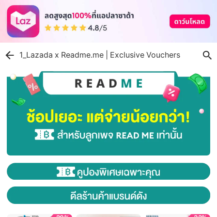
1_Lazada x Readme.me | Exclusive Vouchers