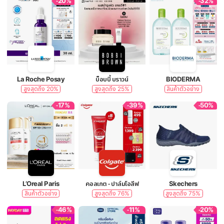
-20%
-32%
La Roche Posay
บ็อบบี้ บราวน์
BIODERMA
สูงสุดถึง 20%
สูงสุดถึง 25%
สินค้าตัวอย่าง
-17%
-39%
-50%
L’Oreal Paris
คอลเกต - ปาล์มโอลีฟ
Skechers
สินค้าตัวอย่าง
สูงสุดถึง 76%
สูงสุดถึง 75%
-46%
-11%
-20%