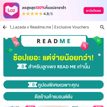
1_Lazada x Readme.me | Exclusive Vouchers