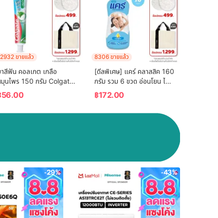
2932 ขายแล้ว
8306 ขายแล้ว
าสีฟัน คอลเกต เกลือ 
[ดีลพิเศษ] แคร์ คลาสสิค 160 
สมุนไพร 150 กรัม Colgate 
กรัม รวม 6 ขวด อ่อนโยน ไม่
Salt Herbal 150g Single
ระคายเคือง (แป้งเด็ก) Care 
฿
56.00
฿
172.00
Classic 160g ฺ Total 6 
Pcs (Baby Talcum 
Powder)
-29%
-43%