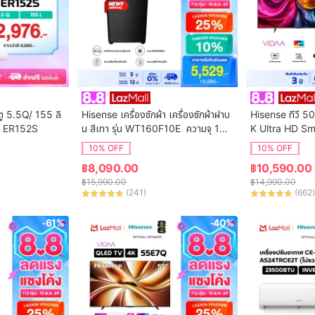
ตู 5.5Q/ 155 ลิ
Hisense เครื่องซักผ้า เครื่องซักผ้าฝาบ
Hisense ทีวี 50
ุ่น ER152S
น สีเทา รุ่น WT160F10E  ความจุ 16
K Ultra HD Sm
 กก. New ไม่มีบริการติดตั้ง
ol WIFI Build i
10% OFF
10% OFF
VIDAA U7.6  /
฿
8,090.00
฿
10,590.00
 HDMI /AV / DT
฿
15,990.00
฿
14,990.00
Digital
(
241
)
(
662
)
-61%
-40%