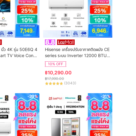
 นิ้ว 4K รุ่น 50E6Q 4
Hisense เครื่องปรับอากาศติดผนัง CE 
art TV Voice Contr
series ระบบ Inverter 12000 BTU รุ่
n Netflix & Youtube 
น AS-13TRCE2T (ไม่รวมค่าติดตั้ง)
10% OFF
DVB-T2 / USB2.0 /
฿
10,290.00
S Virtual X / Dolby 
฿
17,990.00
(
3043
)
-39%
-31%