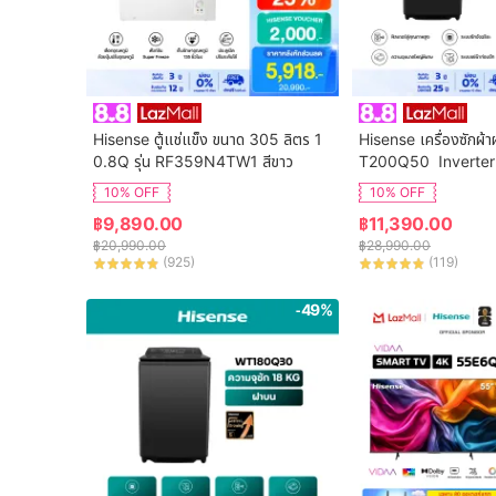
Hisense ตู้แช่แข็ง ขนาด 305 ลิตร 1
Hisense เครื่องซักผ้า
0.8Q รุ่น RF359N4TW1 สีขาว
T200Q50  Inverter
จุ 20 กก. New ไม่มีบร
10% OFF
10% OFF
฿
9,890.00
฿
11,390.00
฿
20,990.00
฿
28,990.00
(
925
)
(
119
)
-49%