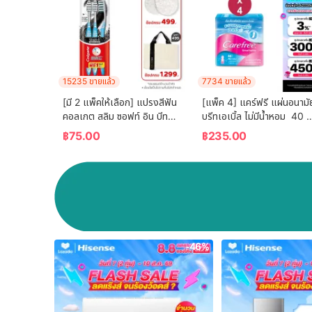
15235 ขายแล้ว
7734 ขายแล้ว
[มี 2 แพ็คให้เลือก] แปรงสีฟัน 
[แพ็ค 4] แคร์ฟรี แผ่นอนามัย
คอลเกต สลิม ซอฟท์ อิน บีทวี
บรีทเอเบิ้ล ไม่มีน้ำหอม  40 
น คลีน ชาร์โคล   (คละสี)  
ชิ้น x 4 Carefree Panty 
฿
75.00
฿
235.00
Colgate Slim Soft In 
Liner Fragrance-Free 
Between Clean Charcoal 
Breathable 40 pcs. x 4
Toothbrush  (mixed 
color)
-46%