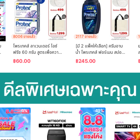
8006 ขายแล้ว
2117 ขายแล้ว
1
 
โพรเทคส์ ลาเวนเดอร์ ไอซ์ 
[มี 2 แพ็คให้เลือก] ครีมอาบ
ย
ฟรีซ 60 กรัม สูตรเพื่อความ
น้ำ โพรเทคส์ ฟอร์เมน สปอร์ต 
เย็น พร้อมกลิ่นหอมผ่อนคลาย 
ขวดปั๊ม 600 ม.ล. Protex 
฿
60.00
฿
245.00
แพ็ค 4 ก้อน (สบู่ก้อน) 
For Men Sport Shower 
Protex Lavender Ice 
Cream 600  ml. Pump
Freeze 60g For Fr
-6%
-49%