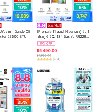
ปรับอากาศติดผนัง CE 
[Pre-sale 11 ส.ค.] Hisense ตู้เย็น 1
erter 23500 BTU รุ่
 ประตู 6.5Q/ 184 ลิตร รุ่น RR229D4
2T
AD1
10% OFF
฿
5,490.00
฿
7,990.00
(
984
)
-46%
-50%