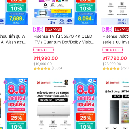
ฝาบน สีดำ รุ่น W
Hisense TV รุ่น 55E7Q 4K QLED
Hisense เครื่อง
 AI Wash ความ
 TV / Quantum Dot/Dolby VIsion,
serie ระบบ Inv
ิการติดตั้ง
 HDR10+ HSG/VIDAA U9 / Dollby 
น AS-24TRCE
10% OFF
10% OFF
Atmos Hand-Free Voice Control
฿
11,990.00
฿
17,790.00
 Netflix Youtube /Game Mode VR
฿
19,990.00
฿
28,990.00
R, ALLM / WIFI 5 /Bluetooth 5.0 / 
(
1535
)
(
751
)
HDMI
-32%
-43%