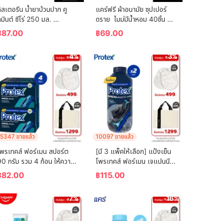
ิสเตอรีน น้ำยาบ้วนปาก คู
แคร์ฟรี ผ้าอนามัย ซุปเปอร์
มินต์ ซีโร่ 250 มล. 
ดราย  ไมม่มีน้ำหอม 40ชิ้น 
Listerine mouthwash 
Carefree Panty Liner 
฿
87.00
฿
69.00
Coolmint Zero 250 ml.
Super Dry Fragrance-
Free 40 pcs
-4%
-3%
5347 ขายแล้ว
10097 ขายแล้ว
โพรเทคส์ ฟอร์เมน สปอร์ต 
[มี 3 แพ็คให้เลือก] แป้งเย็น
90 กรัม รวม 4 ก้อน ให้ความ
โพรเทคส์ ฟอร์เมน เจแปนนีส 
ย็นสดชื่นยาวนาน (สบู่ก้อน) 
ไวท์ ชาร์โคล 280 กรัม 
฿
82.00
฿
115.00
Protex For Men Sport 
Protex Talcum Powder 
90g Total 4 Pcs Helps 
For Men Japanese White 
-7%
-16%
Reduce Bacteria 
Charcoal 280g
Accumulation (Bar Soap)