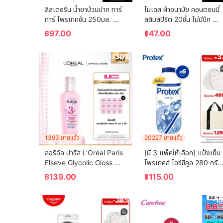
ลิสเตอรีน น้ำยาบ้วนปาก ทาร์
โมเดส ผ้าอนามัย คอนตอนนี่
ทาร์ โพรเทคชั่น 250มล. 
สลิมสปิริต 20ชิ้น ไม่มีปีก 
Listerine mouthwash 
Modess Sanitary Napkin
฿
97.00
฿
47.00
Tartar Protection 250ml.
Cottony Slim Spirit 20 
pcs. Non-Wing
-30%
-3
1393 ขายแล้ว
20227 ขายแล้ว
ลอรีอัล ปารีส L’Oréal Paris 
[มี 3 แพ็คให้เลือก] แป้งเย็น
Elseve Glycolic Gloss 
โพรเทคส์ ไอซ์ซี่คูล 280 กรัม 
Serum 80ml เซรั่มบำรุงผม
Protex Talcum Powder 
฿
139.00
฿
115.00
เพื่อผมกลอส เงางาม ผมสวย
Icy Cool 280g
สุขภาพดี ปกป้องเส้นผม
-38%
-1