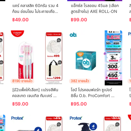
แคร์ คลาสสิค 60กรัม รวม 4 
แอ๊กซ์ส โรลออน 45มล (เลือก
ล
ก้อน อ่อนโยน ไม่ระคายเคือง 
สูตรข้างใน) AXE ROLL-ON
ล
 
(สบู่เด็ก) Care Classic Bar 
฿
49.00
฿
99.00
Soap 60g Total 4 Pcs 
Gently Cleanses Baby's 
%
Skin (Bar Soap, Baby 
Soap, Baby Body Wash)
8190 ขายแล้ว
382 ขายแล้ว
1
[มี2แพ็คให้เลือก] เเปรงสีฟัน
โอบี โปรคอมฟอร์ท ซูเปอร์ 
คอลเกต เจนเทิล กัมเเคร์ 
8ชิ้น O.b. ProComfort 
(คละสี)  Colgate Gentle 
(Blossom) Super 8 ผ้า
เ
฿
59.00
฿
95.00
Gum Care (mixed color)
อนามัยแบบสอด
5%
-3%
-51%