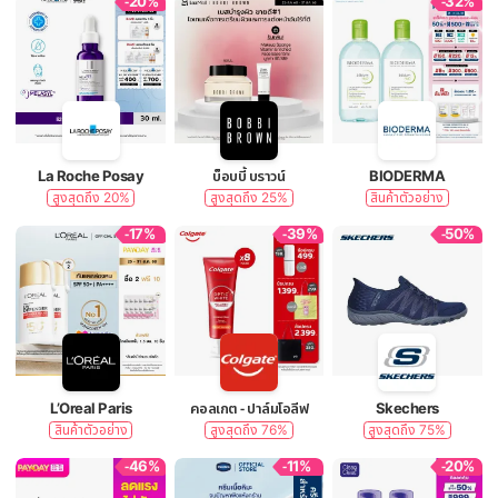
-20%
-32%
La Roche Posay
บ็อบบี้ บราวน์
BIODERMA
สูงสุดถึง 20%
สูงสุดถึง 25%
สินค้าตัวอย่าง
-17%
-39%
-50%
L’Oreal Paris
คอลเกต - ปาล์มโอลีฟ
Skechers
สินค้าตัวอย่าง
สูงสุดถึง 76%
สูงสุดถึง 75%
-46%
-11%
-20%