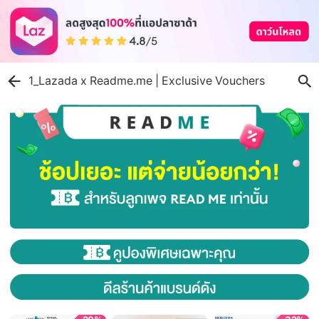
1_Lazada x Readme.me | Exclusive Vouchers