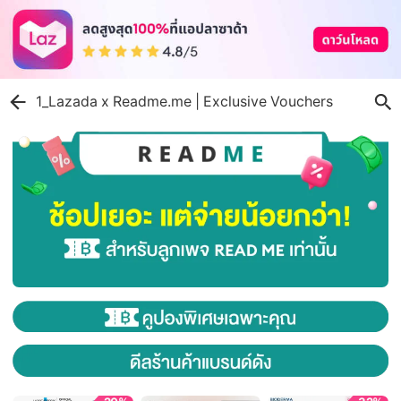
1_Lazada x Readme.me | Exclusive Vouchers