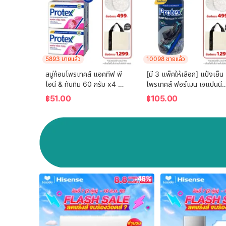
5893 ขายแล้ว
10098 ขายแล้ว
สบู่ก้อนโพรเทคส์ แอคทีฟ พี
[มี 3 แพ็คให้เลือก] แป้งเย็น
โอนี & ทับทิม 60 กรัม x4 
โพรเทคส์ ฟอร์เมน เจแปนนีส 
Protex Bar Soap Active 
ไวท์ ชาร์โคล 280 กรัม 
฿
51.00
฿
105.00
Peony & Pomegranate 
Protex Talcum Powder 
60g x4
For Men Japanese White
Charcoal 280g
-46%