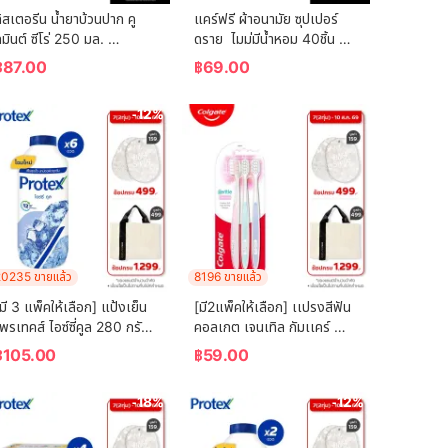
ิสเตอรีน น้ำยาบ้วนปาก คู
แคร์ฟรี ผ้าอนามัย ซุปเปอร์
มินต์ ซีโร่ 250 มล. 
ดราย  ไมม่มีน้ำหอม 40ชิ้น 
Listerine mouthwash 
Carefree Panty Liner 
฿
87.00
฿
69.00
Coolmint Zero 250 ml.
Super Dry Fragrance-
Free 40 pcs
-12%
0235 ขายแล้ว
8196 ขายแล้ว
มี 3 แพ็คให้เลือก] แป้งเย็น
[มี2แพ็คให้เลือก] เเปรงสีฟัน
พรเทคส์ ไอซ์ซี่คูล 280 กรัม 
คอลเกต เจนเทิล กัมเเคร์ 
Protex Talcum Powder 
(คละสี)  Colgate Gentle 
฿
105.00
฿
59.00
Icy Cool 280g
Gum Care (mixed color)
-18%
-12%