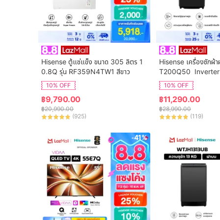
Hisense ตู้แช่แข็ง ขนาด 305 ลิตร 1
Hisense เครื่องซักผ้า
0.8Q รุ่น RF359N4TW1 สีขาว
T200Q50  Inverter
จุ 20 กก. New ไม่มีบร
10% OFF
10% OFF
฿
9,790.00
฿
11,290.00
฿
20,990.00
฿
28,990.00
(
925
)
(
119
)
-41%