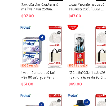
ลิสเตอรีน น้ำยาบ้วนปาก ทาร์
โมเดส ผ้าอนามัย คอนตอนนี่
ทาร์ โพรเทคชั่น 250มล. 
สลิมสปิริต 20ชิ้น ไม่มีปีก 
Listerine mouthwash 
Modess Sanitary Napkin
฿
97.00
฿
47.00
Tartar Protection 250ml.
Cottony Slim Spirit 20 
pcs. Non-Wing
-18%
-4
8032 ขายแล้ว
15243 ขายแล้ว
โพรเทคส์ ลาเวนเดอร์ ไอซ์ 
[มี 2 แพ็คให้เลือก] แปรงสีฟั
ฟรีซ 60 กรัม สูตรเพื่อความ
คอลเกต สลิม ซอฟท์ อิน บีทวี
เย็น พร้อมกลิ่นหอมผ่อนคลาย 
น คลีน ชาร์โคล   (คละสี)  
฿
51.00
฿
69.00
แพ็ค 4 ก้อน (สบู่ก้อน) 
Colgate Slim Soft In 
Protex Lavender Ice 
Between Clean Charcoal
-18%
-1
Freeze 60g For Fr
Toothbrush  (mixed 
color)