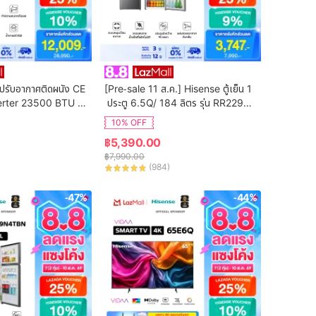
ปรับอากาศติดผนัง CE 
[Pre-sale 11 ส.ค.] Hisense ตู้เย็น 1
erter 23500 BTU รุ่
 ประตู 6.5Q/ 184 ลิตร รุ่น RR229D4
2T
AD1
10% OFF
฿
5,390.00
฿
7,990.00
(
984
)
-47%
-44%