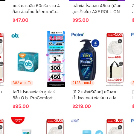
แคร์ คลาสสิค 60กรัม รวม 4 
แอ๊กซ์ส โรลออน 45มล (เลือก
ล
ก้อน อ่อนโยน ไม่ระคายเคือง 
สูตรข้างใน) AXE ROLL-ON
ล
 
(สบู่เด็ก) Care Classic Bar 
฿
47.00
฿
95.00
Soap 60g Total 4 Pcs 
Gently Cleanses Baby's 
3%
-56%
Skin (Bar Soap, Baby 
Soap, Baby Body Wash)
382 ขายแล้ว
2128 ขายแล้ว
2
น 
โอบี โปรคอมฟอร์ท ซูเปอร์ 
[มี 2 แพ็คให้เลือก] ครีมอาบ
[
8ชิ้น O.b. ProComfort 
น้ำ โพรเทคส์ ฟอร์เมน สปอร์ต 
โ
(Blossom) Super 8 ผ้า
ขวดปั๊ม 600 ม.ล. Protex 
฿
95.00
฿
219.00
อนามัยแบบสอด
For Men Sport Shower 
 
Cream 600  ml. Pump
2%
-10%
-16%