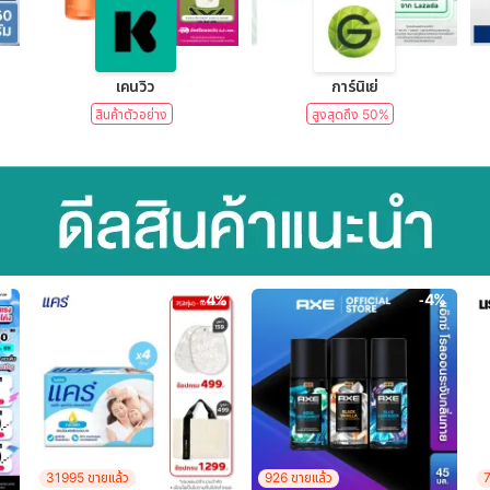
lear)
เคนวิว
การ์นิเย่
สินค้าตัวอย่าง
สูงสุดถึง 50%
-4%
-4%
31995 ขายแล้ว
926 ขายแล้ว
7