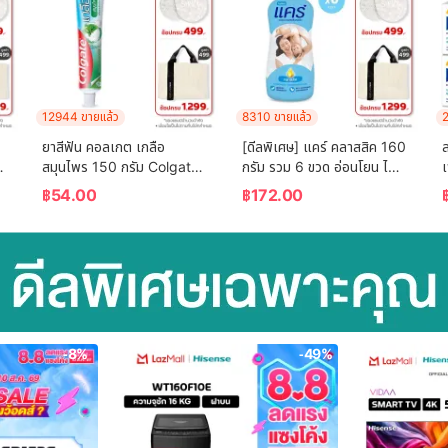
12944 ขายแล้ว
8310 ขายแล้ว
2
ยาสีฟัน คอลเกต เกลือ 
[ดีลพิเศษ] แคร์ คลาสสิค 160 
ส
สมุนไพร 150 กรัม Colgate 
กรัม รวม 6 ขวด อ่อนโยน ไม่
Salt Herbal 150g Single
ระคายเคือง (แป้งเด็ก) Care 
฿
54.00
฿
172.00
Classic 160g ฺ Total 6 
 
Pcs (Baby Talcum 
Powder)
-8%
-49%