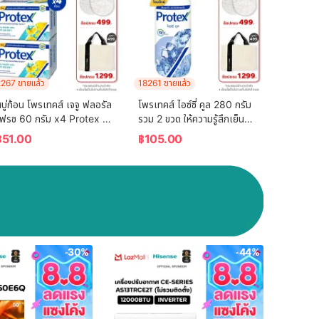
267 ขายแล้ว
18261 ขายแล้ว
บู่ก้อน โพรเทคส์ เจจู ฟลอรัล
โพรเทคส์ ไอซ์ซี่ คูล 280 กรัม 
เฟรช 60 กรัม x4 Protex 
รวม 2 ขวด ให้ความรู้สึกเย็น
Bar Soap Jeju Floral 
สุดขั้ว (แป้งเย็น) Protex Icy 
฿
51.00
฿
105.00
Fresh 60g x4
Cool 280g Total 2 Pcs 
For the Power of 
Coolness (Talcum 
Powder)
-30%
-44%