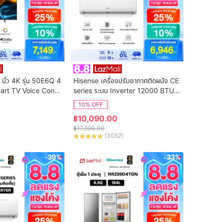
 นิ้ว 4K รุ่น 50E6Q 4
Hisense เครื่องปรับอากาศติดผนัง CE 
art TV Voice Contr
series ระบบ Inverter 12000 BTU รุ่
n Netflix & Youtube 
น AS-13TRCE2T (ไม่รวมค่าติดตั้ง)
10% OFF
DVB-T2 / USB2.0 /
฿
10,090.00
S Virtual X / Dolby 
฿
17,990.00
(
3052
)
-39%
-33%