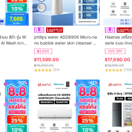
ฝาบน สีดำ รุ่น W
philips water ADD8906 Micro-na
Hisense เครื่อง
 AI Wash ความ
no bubble water skin cleanser เค
serie ระบบ Inv
ิการติดตั้ง
รื่องทำฟองน้ำล้างหน้า เครื่องทำความส
น AS-24TRCE
฿2,000
10% OFF
ะอาดผิวหน้า
฿
11,599.00
฿
17,690.00
฿
18,000.00
฿
28,990.00
(
34
)
(
759
)
-50%
-43%