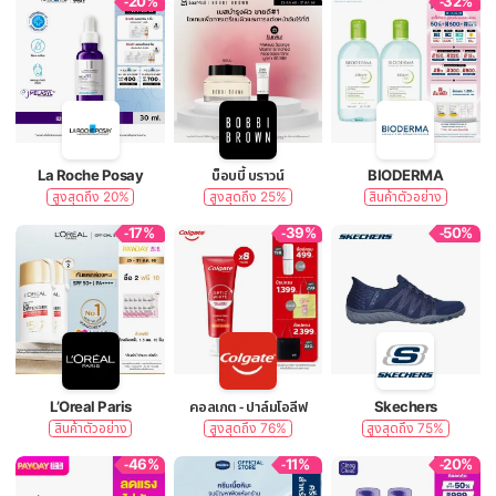
-20%
-32%
La Roche Posay
บ็อบบี้ บราวน์
BIODERMA
สูงสุดถึง 20%
สูงสุดถึง 25%
สินค้าตัวอย่าง
-17%
-39%
-50%
L’Oreal Paris
คอลเกต - ปาล์มโอลีฟ
Skechers
สินค้าตัวอย่าง
สูงสุดถึง 76%
สูงสุดถึง 75%
-46%
-11%
-20%