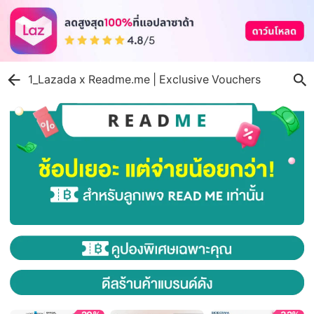
1_Lazada x Readme.me | Exclusive Vouchers