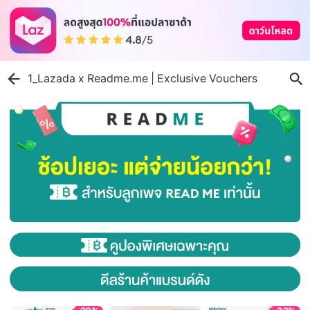
1_Lazada x Readme.me | Exclusive Vouchers