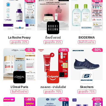
-20%
-32%
La Roche Posay
บ็อบบี้ บราวน์
BIODERMA
สูงสุดถึง 20%
สูงสุดถึง 25%
สินค้าตัวอย่าง
-17%
-39%
-50%
L’Oreal Paris
คอลเกต - ปาล์มโอลีฟ
Skechers
สินค้าตัวอย่าง
สูงสุดถึง 76%
สูงสุดถึง 75%
-46%
-11%
-20%