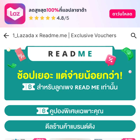
1_Lazada x Readme.me | Exclusive Vouchers