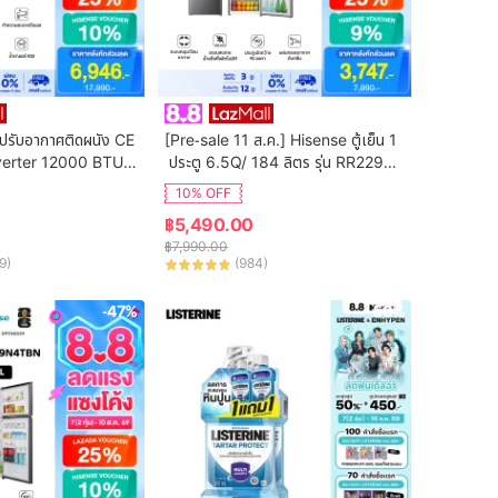
ปรับอากาศติดผนัง CE 
[Pre-sale 11 ส.ค.] Hisense ตู้เย็น 1
verter 12000 BTU รุ่
 ประตู 6.5Q/ 184 ลิตร รุ่น RR229D4
(ไม่รวมค่าติดตั้ง)
AD1
10% OFF
฿
5,490.00
฿
7,990.00
9
)
(
984
)
-47%
-50%