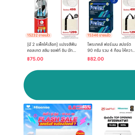
15232 ขายแล้ว
15346 ขายแล้ว
[มี 2 แพ็คให้เลือก] แปรงสีฟัน 
โพรเทคส์ ฟอร์เมน สปอร์ต 
คอลเกต สลิม ซอฟท์ อิน บีทวี
90 กรัม รวม 4 ก้อน ให้ความ
น คลีน ชาร์โคล   (คละสี)  
เย็นสดชื่นยาวนาน (สบู่ก้อน) 
฿
75.00
฿
82.00
Colgate Slim Soft In 
Protex For Men Sport 
Between Clean Charcoal 
90g Total 4 Pcs Helps 
Toothbrush  (mixed 
Reduce Bacteria 
color)
Accumulation (Bar Soap
-45%