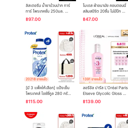
ลิสเตอรีน น้ำยาบ้วนปาก ทาร์
โมเดส ผ้าอนามัย คอนตอนนี่
ทาร์ โพรเทคชั่น 250มล. 
สลิมสปิริต 20ชิ้น ไม่มีปีก 
Listerine mouthwash 
Modess Sanitary Napkin
฿
97.00
฿
47.00
Tartar Protection 250ml.
Cottony Slim Spirit 20 
pcs. Non-Wing
-3%
-3
20218 ขายแล้ว
1391 ขายแล้ว
[มี 3 แพ็คให้เลือก] แป้งเย็น
ลอรีอัล ปารีส L’Oréal Paris 
โพรเทคส์ ไอซ์ซี่คูล 280 กรัม 
Elseve Glycolic Gloss 
Protex Talcum Powder 
Serum 80ml เซรั่มบำรุงผม
฿
115.00
฿
139.00
Icy Cool 280g
เพื่อผมกลอส เงางาม ผมสวย
สุขภาพดี ปกป้องเส้นผม
-38%
-4