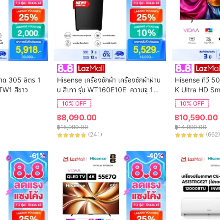
นาด 305 ลิตร 1
Hisense เครื่องซักผ้า เครื่องซักผ้าฝาบ
Hisense ทีวี 50
TW1 สีขาว
น สีเทา รุ่น WT160F10E  ความจุ 16
K Ultra HD Sm
 กก. New ไม่มีบริการติดตั้ง
ol WIFI Build i
10% OFF
10% OFF
VIDAA U7.6  /
฿
8,090.00
฿
10,590.00
 HDMI /AV / DT
฿
15,990.00
฿
14,990.00
Digital
(
241
)
(
662
)
-61%
-40%