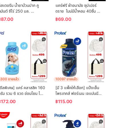
ิสเตอรีน น้ำยาบ้วนปาก คู
แคร์ฟรี ผ้าอนามัย ซุปเปอร์
มินต์ ซีโร่ 250 มล. 
ดราย  ไมม่มีน้ำหอม 40ชิ้น 
Listerine mouthwash 
Carefree Panty Liner 
฿
87.00
฿
69.00
Coolmint Zero 250 ml.
Super Dry Fragrance-
Free 40 pcs
-16%
-3%
300 ขายแล้ว
10097 ขายแล้ว
ดีลพิเศษ] แคร์ คลาสสิค 160 
[มี 3 แพ็คให้เลือก] แป้งเย็น
รัม รวม 6 ขวด อ่อนโยน ไม่
โพรเทคส์ ฟอร์เมน เจแปนนีส 
ะคายเคือง (แป้งเด็ก) Care 
ไวท์ ชาร์โคล 280 กรัม 
฿
172.00
฿
115.00
lassic 160g ฺ Total 6 
Protex Talcum Powder 
Pcs (Baby Talcum 
For Men Japanese White 
-12%
-51%
Powder)
Charcoal 280g