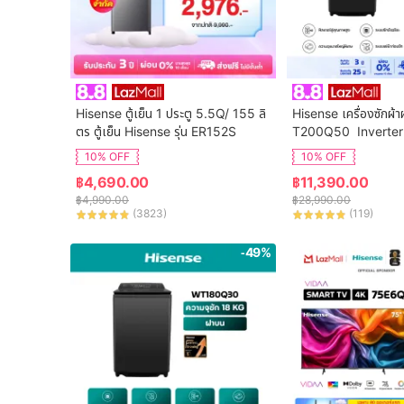
Hisense ตู้เย็น 1 ประตู 5.5Q/ 155 ลิ
Hisense เครื่องซักผ้า
ตร ตู้เย็น Hisense รุ่น ER152S
T200Q50  Inverter
จุ 20 กก. New ไม่มีบร
10% OFF
10% OFF
฿
4,690.00
฿
11,390.00
฿
4,990.00
฿
28,990.00
(
3823
)
(
119
)
-49%