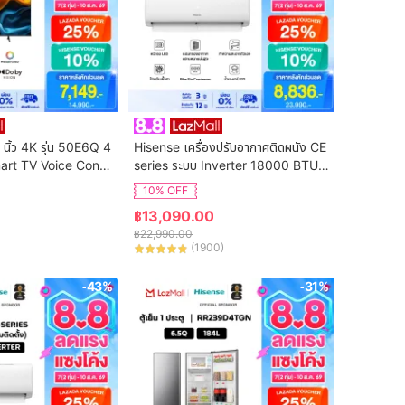
 นิ้ว 4K รุ่น 50E6Q 4
Hisense เครื่องปรับอากาศติดผนัง CE 
art TV Voice Contr
series ระบบ Inverter 18000 BTU รุ่
n Netflix & Youtube 
น AS-18TRCE2T (ไม่รวมค่าติดตั้ง)
10% OFF
DVB-T2 / USB2.0 /
฿
13,090.00
S Virtual X / Dolby 
฿
22,990.00
(
1900
)
-43%
-31%