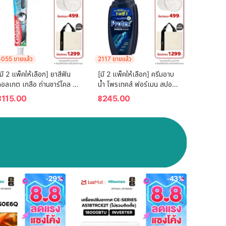
055 ขายแล้ว
2117 ขายแล้ว
มี 2 แพ็คให้เลือก] ยาสีฟัน 
[มี 2 แพ็คให้เลือก] ครีมอาบ
อลเกต เกลือ ถ่านชาร์โคล 
น้ำ โพรเทคส์ ฟอร์เมน สปอร์ต 
150 กรัม Colgate Salt 
ขวดปั๊ม 600 ม.ล. Protex 
฿
115.00
฿
245.00
Charcoal Toothpaste 
For Men Sport Shower 
150g
Cream 600  ml. Pump
-29%
-43%