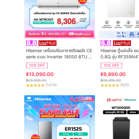
Hisense เครื่องปรับอากาศติดผนัง CE 
Hisense ตู้แช่แข็ง ข
serie ระบบ Inverter 18000 BTU รุ่น 
0.8Q รุ่น RF359N4
AS-18TRCE2T
10% OFF
10% OFF
฿
13,090.00
฿
9,890.00
฿
23,990.00
฿
20,990.00
(
1476
)
(
925
)
-6%