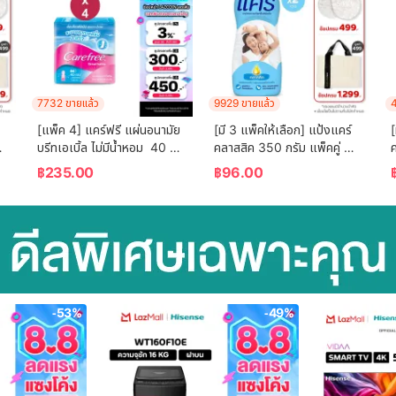
7732 ขายแล้ว
9929 ขายแล้ว
4
[แพ็ค 4] แคร์ฟรี แผ่นอนามัย 
[มี 3 แพ็คให้เลือก] แป้งแคร์ 
[
บรีทเอเบิ้ล ไม่มีน้ำหอม  40 
คลาสสิค 350 กรัม แพ็คคู่ 
ค
ชิ้น x 4 Carefree Panty 
(แป้ง, แป้งเด็ก) Care 
฿
235.00
฿
96.00
Liner Fragrance-Free 
Classic Baby Talcum 
Breathable 40 pcs. x 4
Twin pack (Powder)
)
-53%
-49%