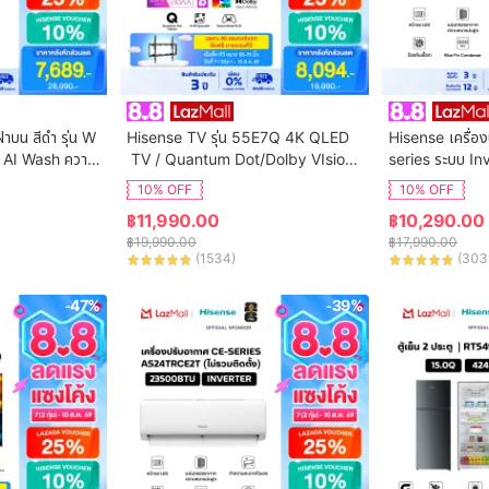
ฝาบน สีดำ รุ่น W
Hisense TV รุ่น 55E7Q 4K QLED
Hisense เครื่อง
 AI Wash ความ
 TV / Quantum Dot/Dolby VIsion,
series ระบบ In
ิการติดตั้ง
 HDR10+ HSG/VIDAA U9 / Dollby 
น AS-13TRCE2T 
10% OFF
10% OFF
Atmos Hand-Free Voice Control
฿
11,990.00
฿
10,290.00
 Netflix Youtube /Game Mode VR
฿
19,990.00
฿
17,990.00
R, ALLM / WIFI 5 /Bluetooth 5.0 / 
(
1534
)
(
303
HDMI
-47%
-39%