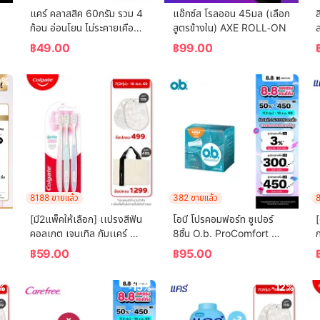
แคร์ คลาสสิค 60กรัม รวม 4 
แอ๊กซ์ส โรลออน 45มล (เลือก
ล
ก้อน อ่อนโยน ไม่ระคายเคือง 
สูตรข้างใน) AXE ROLL-ON
ล
 
(สบู่เด็ก) Care Classic Bar 
฿
49.00
฿
99.00
Soap 60g Total 4 Pcs 
Gently Cleanses Baby's 
0%
Skin (Bar Soap, Baby 
Soap, Baby Body Wash)
8188 ขายแล้ว
382 ขายแล้ว
8
[มี2แพ็คให้เลือก] เเปรงสีฟัน
โอบี โปรคอมฟอร์ท ซูเปอร์ 
[
คอลเกต เจนเทิล กัมเเคร์ 
8ชิ้น O.b. ProComfort 
ก
(คละสี)  Colgate Gentle 
(Blossom) Super 8 ผ้า
ร
฿
59.00
฿
95.00
Gum Care (mixed color)
อนามัยแบบสอด
C
%
-15%
-12%