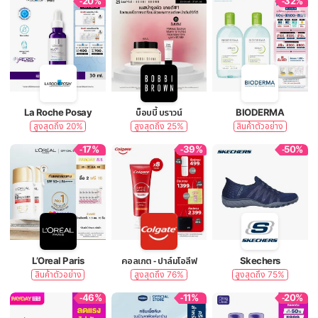
-20%
-32%
La Roche Posay
บ็อบบี้ บราวน์
BIODERMA
สูงสุดถึง 20%
สูงสุดถึง 25%
สินค้าตัวอย่าง
-17%
-39%
-50%
L’Oreal Paris
คอลเกต - ปาล์มโอลีฟ
Skechers
สินค้าตัวอย่าง
สูงสุดถึง 76%
สูงสุดถึง 75%
-46%
-11%
-20%