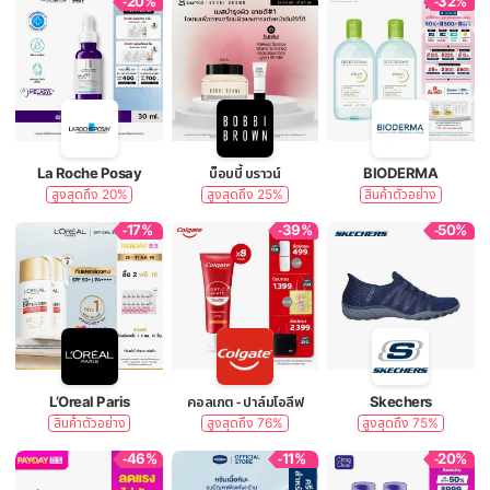
-20%
-32%
La Roche Posay
บ็อบบี้ บราวน์
BIODERMA
สูงสุดถึง 20%
สูงสุดถึง 25%
สินค้าตัวอย่าง
-17%
-39%
-50%
L’Oreal Paris
คอลเกต - ปาล์มโอลีฟ
Skechers
สินค้าตัวอย่าง
สูงสุดถึง 76%
สูงสุดถึง 75%
-46%
-11%
-20%