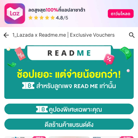
1_Lazada x Readme.me | Exclusive Vouchers