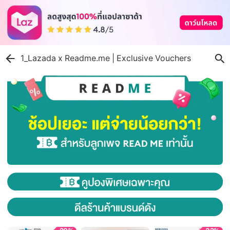
1_Lazada x Readme.me | Exclusive Vouchers