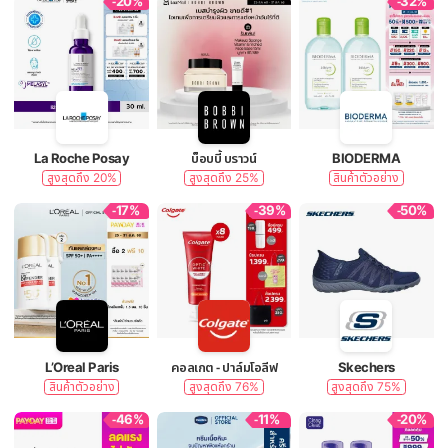
-20%
-32%
La Roche Posay
บ็อบบี้ บราวน์
BIODERMA
สูงสุดถึง 20%
สูงสุดถึง 25%
สินค้าตัวอย่าง
-17%
-39%
-50%
L’Oreal Paris
คอลเกต - ปาล์มโอลีฟ
Skechers
สินค้าตัวอย่าง
สูงสุดถึง 76%
สูงสุดถึง 75%
-46%
-11%
-20%