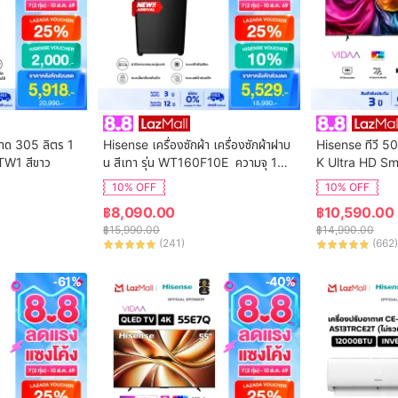
นาด 305 ลิตร 1
Hisense เครื่องซักผ้า เครื่องซักผ้าฝาบ
Hisense ทีวี 50
TW1 สีขาว
น สีเทา รุ่น WT160F10E  ความจุ 16
K Ultra HD Sm
 กก. New ไม่มีบริการติดตั้ง
ol WIFI Build i
10% OFF
10% OFF
VIDAA U7.6  /
฿
8,090.00
฿
10,590.00
 HDMI /AV / DT
฿
15,990.00
฿
14,990.00
Digital
(
241
)
(
662
)
-61%
-40%