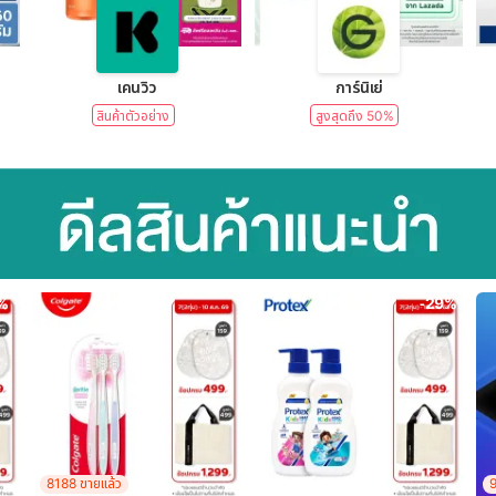
lear)
เคนวิว
การ์นิเย่
สินค้าตัวอย่าง
สูงสุดถึง 50%
%
-29%
8188 ขายแล้ว
9