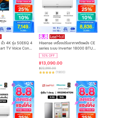
 นิ้ว 4K รุ่น 50E6Q 4
Hisense เครื่องปรับอากาศติดผนัง CE 
art TV Voice Contr
series ระบบ Inverter 18000 BTU รุ่
n Netflix & Youtube 
น AS-18TRCE2T (ไม่รวมค่าติดตั้ง)
10% OFF
DVB-T2 / USB2.0 /
฿
13,090.00
S Virtual X / Dolby 
฿
22,990.00
(
1900
)
-43%
-31%