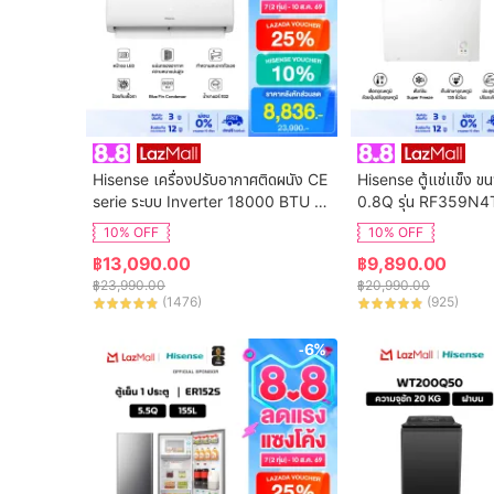
Hisense เครื่องปรับอากาศติดผนัง CE 
Hisense ตู้แช่แข็ง ข
serie ระบบ Inverter 18000 BTU รุ่น 
0.8Q รุ่น RF359N4
AS-18TRCE2T
10% OFF
10% OFF
฿
13,090.00
฿
9,890.00
฿
23,990.00
฿
20,990.00
(
1476
)
(
925
)
-6%