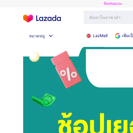
ข้อเสนอแนะ
LazMall
เพิ่ม
หมวดหมู่