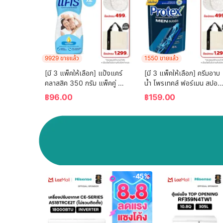
9929 ขายแล้ว
1550 ขายแล้ว
[มี 3 แพ็คให้เลือก] แป้งแคร์ 
[มี 3 แพ็คให้เลือก] ครีมอาบ
คลาสสิค 350 กรัม แพ็คคู่ 
น้ำ โพรเทคส์ ฟอร์เมน สปอร์ต
(แป้ง, แป้งเด็ก) Care 
รีฟิล 400 มล. Protex For 
฿
96.00
฿
159.00
Classic Baby Talcum 
Men Sport Shower 
Twin pack (Powder)
Cream Refill 400ml
-45%