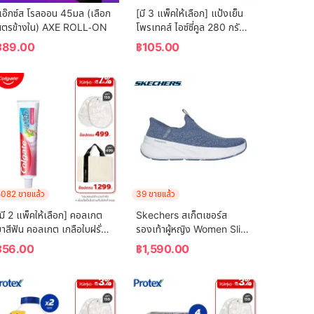
แอ๊กซ์ส โรลออน 45มล (เลือก
[มี 3 แพ็คให้เลือก] แป้งเย็น
สูตรข้างใน) AXE ROLL-ON
โพรเทคส์ ไอซ์ซี่คูล 280 กรัม 
Protex Talcum Powder 
฿
89.00
฿
105.00
Icy Cool 280g
-7%
-47%
082 ขายแล้ว
39 ขายแล้ว
มี 2 แพ็คให้เลือก] คอลเกต 
Skechers สเก็ตเชอร์ส 
าสีฟัน คอลเกต เกลือใบฝรั่ง 
รองเท้าผู้หญิง Women Slip-
150 กรัม Colgate 
ins Edgeride Dream 
฿
56.00
฿
1,590.00
Toothpaste Salt Guava 
State Shoes - 150474-
Leaf 150g
NVY Air-Cooled Memory 
-3%
-3%
Foam