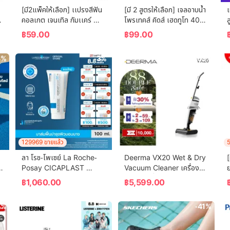
[มี2แพ็คให้เลือก] เเปรงสีฟัน
[มี 2 สูตรให้เลือก] เจลอาบน้ำ 
คอลเกต เจนเทิล กัมเเคร์ 
โพรเทคส์ คิดส์ เฮดทูโท 400 
(คละสี)  Colgate Gentle 
มล. Protex Kids Shower 
฿
59.00
฿
99.00
Gum Care (mixed color)
Gel Head To Toe 400ml
8%
-3%
-63%
129969 ขายแล้ว
5
ลา โรช-โพเซย์ La Roche-
Deerma VX20 Wet & Dry 
[
Posay CICAPLAST 
Vacuum Cleaner เครื่อง
ย
BAUME B5+ บาล์มบำรุงผิว 
ล้างพื้น ครื่องดูดฝุ่นขัดพื้น 
฿
1,060.00
฿
5,599.00
ช่วยปลอบประโลม ฟื้นบำรุงผิว 
2in1 เครื่องดูดฝุ่น ล้าง ถู รุ่น 
100 ml.
WET Mop 3in1 ระบบ Dual 
6%
-41%
Tank