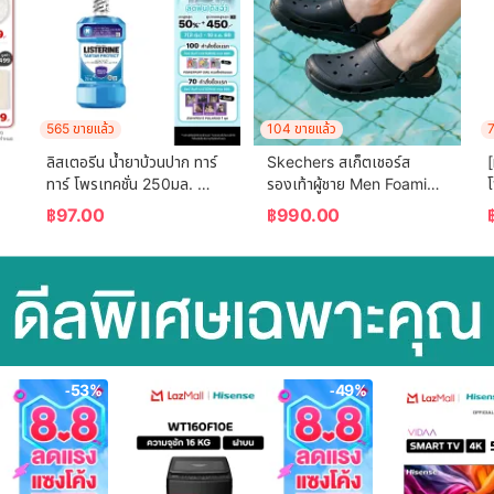
565 ขายแล้ว
104 ขายแล้ว
7
ลิสเตอรีน น้ำยาบ้วนปาก ทาร์
Skechers สเก็ตเชอร์ส 
[
 
ทาร์ โพรเทคชั่น 250มล. 
รองเท้าผู้ชาย Men Foamies 
โ
Listerine mouthwash 
Surge Foamies Shoes - 
ท
฿
97.00
฿
990.00
Tartar Protection 250ml.
243310-BBK
-53%
-49%