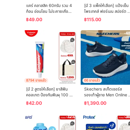
แคร์ คลาสสิค 60กรัม รวม 4 
[มี 3 แพ็คให้เลือก] แป้งเย็น 
ก้อน อ่อนโยน ไม่ระคายเคือง 
โพรเทคส์ ฟอร์เมน สปอร์ต 
(สบู่เด็ก) Care Classic Bar 
280 กรัม แพ็คคู่ Protex 
฿
49.00
฿
115.00
Soap 60g Total 4 Pcs 
Talcum Powder For Men 
Gently Cleanses Baby's 
Sport 280g Twin Pack
-4
Skin (Bar Soap, Baby 
Soap, Baby Body Wash)
8794 ขายแล้ว
66 ขายแล้ว
[มี 2 สูตรให้เลือก] ยาสีฟัน 
Skechers สเก็ตเชอร์ส 
คอลเกต ป้องกันฟันผุ 100 
รองเท้าผู้ชาย Men Online 
กรัม [Available in 2 
Exclusive Bobs Squad 
฿
42.00
฿
1,390.00
variants] Colgate 
Chaos Bobs Shoes - 
Anticavity Toothpaste 
118300-NVY Memory 
-12%
-3
100g
Foam