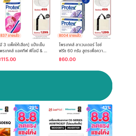
837 ขายแล้ว
8004 ขายแล้ว
มี 3 แพ็คให้เลือก] แป้งเย็น 
โพรเทคส์ ลาเวนเดอร์ ไอซ์ 
พรเทคส์ แอคทีฟ พีโอนี & 
ฟรีซ 60 กรัม สูตรเพื่อความ
ับทิม 280 กรัม Protex 
เย็น พร้อมกลิ่นหอมผ่อนคลาย 
฿
115.00
฿
60.00
Talcum Perfume Peony & 
แพ็ค 4 ก้อน (สบู่ก้อน) 
Pomegranate 280g
Protex Lavender Ice 
Freeze 60g For Fr
-29%
-43%