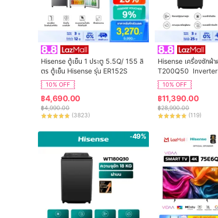
Hisense ตู้เย็น 1 ประตู 5.5Q/ 155 ลิ
Hisense เครื่องซักผ้า
ตร ตู้เย็น Hisense รุ่น ER152S
T200Q50  Inverter
จุ 20 กก. New ไม่มีบร
10% OFF
10% OFF
฿
4,690.00
฿
11,390.00
฿
4,990.00
฿
28,990.00
(
3823
)
(
119
)
-49%