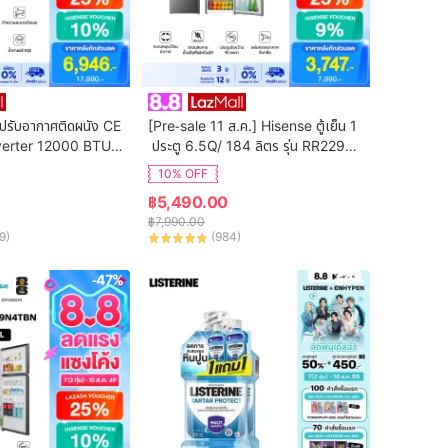
ปรับอากาศติดผนัง CE 
[Pre-sale 11 ส.ค.] Hisense ตู้เย็น 1
verter 12000 BTU รุ่
 ประตู 6.5Q/ 184 ลิตร รุ่น RR229D4
(ไม่รวมค่าติดตั้ง)
AD1
10% OFF
฿
5,490.00
฿
7,990.00
9
)
(
984
)
-47%
-50%