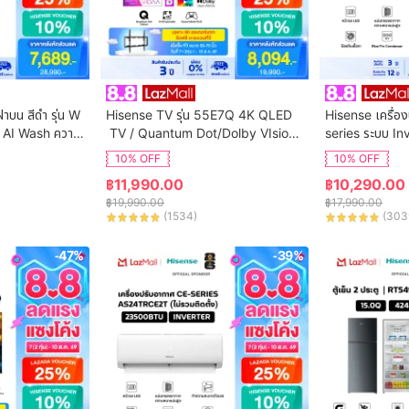
ฝาบน สีดำ รุ่น W
Hisense TV รุ่น 55E7Q 4K QLED
Hisense เครื่อง
 AI Wash ความ
 TV / Quantum Dot/Dolby VIsion,
series ระบบ In
ิการติดตั้ง
 HDR10+ HSG/VIDAA U9 / Dollby 
น AS-13TRCE2T 
10% OFF
10% OFF
Atmos Hand-Free Voice Control
฿
11,990.00
฿
10,290.00
 Netflix Youtube /Game Mode VR
฿
19,990.00
฿
17,990.00
R, ALLM / WIFI 5 /Bluetooth 5.0 / 
(
1534
)
(
303
HDMI
-47%
-39%