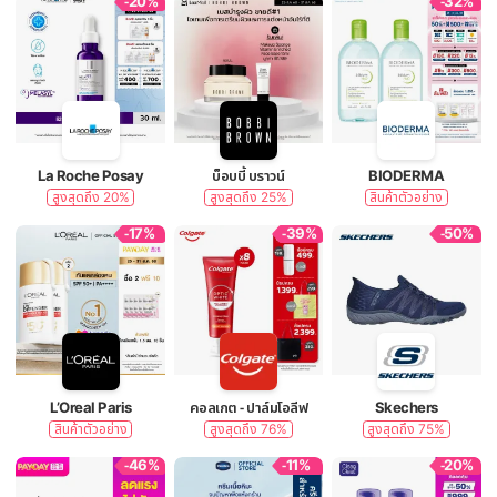
-20%
-32%
La Roche Posay
บ็อบบี้ บราวน์
BIODERMA
สูงสุดถึง 20%
สูงสุดถึง 25%
สินค้าตัวอย่าง
-17%
-39%
-50%
L’Oreal Paris
คอลเกต - ปาล์มโอลีฟ
Skechers
สินค้าตัวอย่าง
สูงสุดถึง 76%
สูงสุดถึง 75%
-46%
-11%
-20%