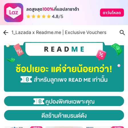
1_Lazada x Readme.me | Exclusive Vouchers