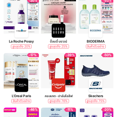
-20%
-32%
La Roche Posay
บ็อบบี้ บราวน์
BIODERMA
สูงสุดถึง 20%
สูงสุดถึง 25%
สินค้าตัวอย่าง
-17%
-39%
-50%
L’Oreal Paris
คอลเกต - ปาล์มโอลีฟ
Skechers
สินค้าตัวอย่าง
สูงสุดถึง 76%
สูงสุดถึง 75%
-46%
-11%
-20%