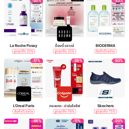
-20%
-32%
La Roche Posay
บ็อบบี้ บราวน์
BIODERMA
สูงสุดถึง 20%
สูงสุดถึง 25%
สินค้าตัวอย่าง
-17%
-39%
-50%
L’Oreal Paris
คอลเกต - ปาล์มโอลีฟ
Skechers
สินค้าตัวอย่าง
สูงสุดถึง 76%
สูงสุดถึง 75%
-46%
-11%
-20%