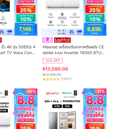
 นิ้ว 4K รุ่น 50E6Q 4
Hisense เครื่องปรับอากาศติดผนัง CE 
art TV Voice Contr
series ระบบ Inverter 18000 BTU รุ่
n Netflix & Youtube 
น AS-18TRCE2T (ไม่รวมค่าติดตั้ง)
10% OFF
DVB-T2 / USB2.0 /
฿
13,090.00
S Virtual X / Dolby 
฿
22,990.00
(
1900
)
-43%
-31%