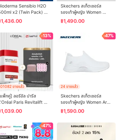
Bioderma Sensibio H2O 
Skechers สเก็ตเชอร์ส 
500ml x2 (Twin Pack) คลี
รองเท้าผู้หญิง Women 
ซิ่งเช็ดทำความสะอาดผิวหน้า 
Foamies Tai That Girl 
฿
1,436.00
฿
1,490.00
ำหรับผิวแพ้ ระคายง่าย
Shoes - 111678-NAT
-13%
-47%
01082 ขายแล้ว
24 ขายแล้ว
แพ็กคู่] ลอรีอัล ปารีส 
Skechers สเก็ตเชอร์ส 
’Oréal Paris Revitalift 
รองเท้าผู้หญิง Women Arch 
เดย์ครีม SPF35 PA++ 
Fit Vista 2.0 Sport Active 
฿
1,039.00
฿
1,590.00
50ml + ไนท์ครีม 50ml ครีม
Shoes - 104760-WHT - 
ำรุงผิว ลดเลือนริ้วรอย
Air-Cooled Arch Fit
-47%