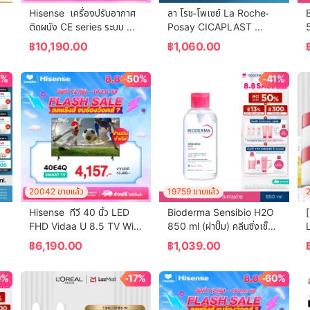
Hisense  เครื่องปรับอากาศ
ลา โรช-โพเซย์ La Roche-
ติดผนัง CE series ระบบ 
Posay CICAPLAST 
Inverter 12000 BTU รุ่น 
BAUME B5+ บาล์มบำรุงผิว 
น
฿
10,190.00
฿
1,060.00
AS-13TRCE2T
ช่วยปลอบประโลม ฟื้นบำรุงผิว 
ส
100 ml.
0%
-50%
-41%
20042 ขายแล้ว
19759 ขายแล้ว
2
Hisense  ทีวี 40 นิ้ว LED 
Bioderma Sensibio H2O 
[
FHD Vidaa U 8.5 TV Wifi 
850 ml (ฝาปั๊ม) คลีนซิ่งเช็ด
L
/ Netflix & Youtube & 
ทำความสะอาดผิวหน้า สำหรับ
฿
6,190.00
฿
1,039.00
Prime Video -USB, HDMI, 
ผิวแพ้ ระคายง่าย
DTS Virtual X  (รุ่น 
บ
0%
-17%
-60%
40E4Q)