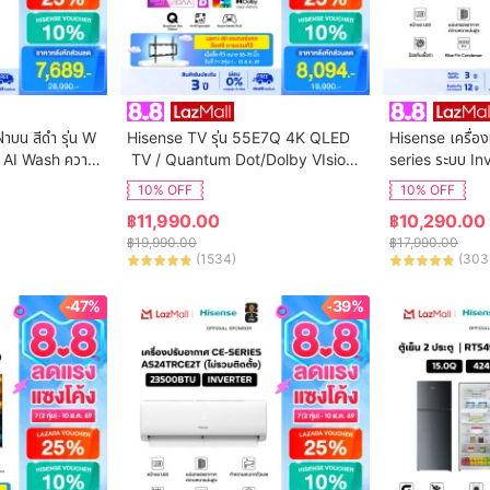
ฝาบน สีดำ รุ่น W
Hisense TV รุ่น 55E7Q 4K QLED
Hisense เครื่อง
 AI Wash ความ
 TV / Quantum Dot/Dolby VIsion,
series ระบบ In
ิการติดตั้ง
 HDR10+ HSG/VIDAA U9 / Dollby 
น AS-13TRCE2T 
10% OFF
10% OFF
Atmos Hand-Free Voice Control
฿
11,990.00
฿
10,290.00
 Netflix Youtube /Game Mode VR
฿
19,990.00
฿
17,990.00
R, ALLM / WIFI 5 /Bluetooth 5.0 / 
(
1534
)
(
303
HDMI
-47%
-39%