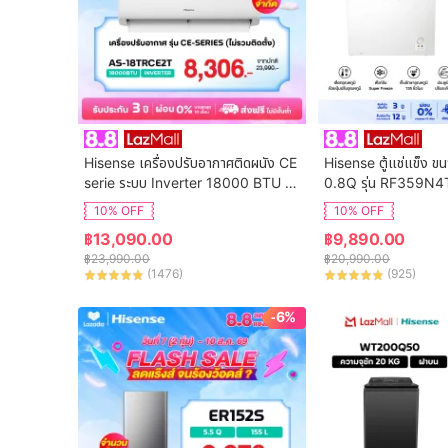
Hisense เครื่องปรับอากาศติดผนัง CE 
Hisense ตู้แช่แข็ง ข
serie ระบบ Inverter 18000 BTU รุ่น 
0.8Q รุ่น RF359N4
AS-18TRCE2T
10% OFF
10% OFF
฿
13,090.00
฿
9,890.00
฿
23,990.00
฿
20,990.00
(
1476
)
(
925
)
-6%