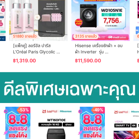
51880 ขายแล้ว
3135 ขายแล้ว
6
[แพ็กคู่] ลอรีอัล ปารีส 
Hisense เครื่องซักผ้า + อบ
[
ี
L'Oréal Paris Glycolic 
ผ้า Inverter  รุ่น 
H
Bright Anti-Dark Spot 
WD105N1E  ความจุซัก 
฿
1,319.00
฿
11,590.00
Brightening Serum 30ml 
10.5 กก.+ อบ 7 กก. สีดำ 
x2 เซรั่มผิวโกลว์ลดจุด
(ไม่มีบริการติดตั้ง)
W
-53%
-49%