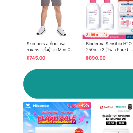
3496 ขายแล้ว
Skechers สเก็ตเชอร์ส 
Bioderma Sensibio H2O 
กางเกงขาสั้นผู้ชาย Men City 
250ml x2 (Twin Pack) คล
Running Club 
นซิ่งเช็ดทำความสะอาดผิวหน้า 
฿
745.00
฿
890.00
Performance Shorts - 
สำหรับผิวแพ้ ระคายง่าย
SP125M036-00P5
-45%