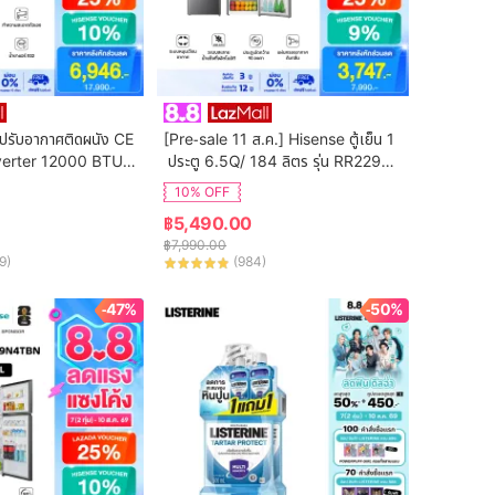
ปรับอากาศติดผนัง CE 
[Pre-sale 11 ส.ค.] Hisense ตู้เย็น 1
verter 12000 BTU รุ่
 ประตู 6.5Q/ 184 ลิตร รุ่น RR229D4
(ไม่รวมค่าติดตั้ง)
AD1
10% OFF
฿
5,490.00
฿
7,990.00
9
)
(
984
)
-47%
-50%