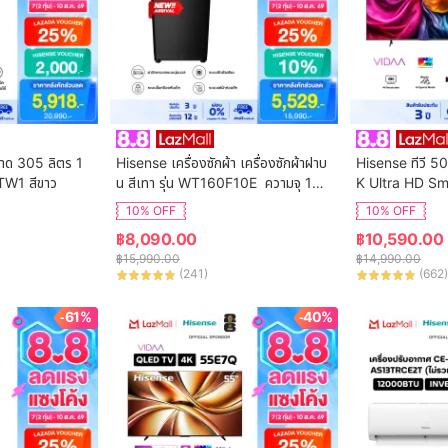
นาด 305 ลิตร 1
Hisense เครื่องซักผ้า เครื่องซักผ้าฝาบ
Hisense ทีวี 50
TW1 สีขาว
น สีเทา รุ่น WT160F10E  ความจุ 16
K Ultra HD Sm
 กก. New ไม่มีบริการติดตั้ง
ol WIFI Build i
10% OFF
10% OFF
VIDAA U7.6  /
฿
8,090.00
฿
10,590.00
 HDMI /AV / DT
฿
15,990.00
฿
14,990.00
Digital
(
241
)
(
662
)
-61%
-40%