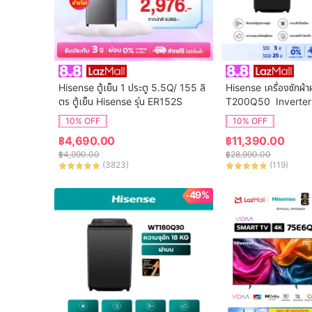
Hisense ตู้เย็น 1 ประตู 5.5Q/ 155 ลิ
Hisense เครื่องซักผ้า
ตร ตู้เย็น Hisense รุ่น ER152S
T200Q50  Inverter
จุ 20 กก. New ไม่มีบร
10% OFF
10% OFF
฿
4,690.00
฿
11,390.00
฿
4,990.00
฿
28,990.00
(
3823
)
(
119
)
-49%