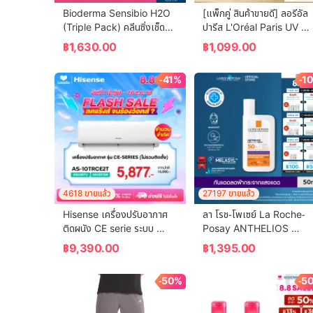
Bioderma Sensibio H2O 
[แพ็กคู่ สินค้าขายดี] ลอรีอัล 
(Triple Pack) คลีนซิ่งเช็ด
ปารีส L'Oréal Paris UV 
ทำความสะอาดผิวหน้า สำหรับ
Defender Invisible Fluid 
฿
1,630.00
฿
1,099.00
ผิวแพ้ ระคายง่าย
SPF50+ PA++++ 50ml 
กันแดดล่องหน บางเบา ไม่
-41%
-1
เหนอะหนะ
4618 ขายแล้ว
27197 ขายแล้ว
Hisense เครื่องปรับอากาศ
ลา โรช-โพเซย์ La Roche-
ติดผนัง CE serie ระบบ 
Posay ANTHELIOS 
Inverter 9500 BTU รุ่น 
UVMUNE400 ANTI-
฿
9,390.00
฿
1,395.00
AS-10TRCE2T
DARK SPOTS FLUID 
กันแดดลดปัญหาฝ้า กระ จุด
-50%
-5
ด่างดำ 50ml.