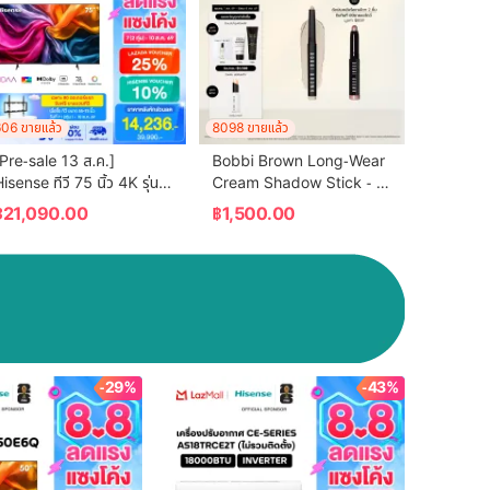
06 ขายแล้ว
8098 ขายแล้ว
Pre-sale 13 ส.ค.] 
Bobbi Brown Long-Wear 
isense ทีวี 75 นิ้ว 4K รุ่น 
Cream Shadow Stick - 
75E6Q 4K Ultra HD 
อายแชโดว์
฿
21,090.00
฿
1,500.00
Smart TV Voice Control 
IFI Build in Netflix & 
Youtube VIDAA U7.6  
/DVB-T2 / USB2.0 / 
HDMI /AV / DTS Virtual X 
/ Dolby Digital
-29%
-43%