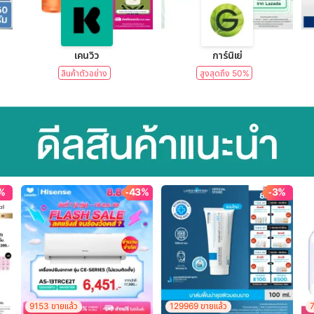
lear)
เคนวิว
การ์นิเย่
สินค้าตัวอย่าง
สูงสุดถึง 50%
%
-43%
-3%
9153 ขายแล้ว
129969 ขายแล้ว