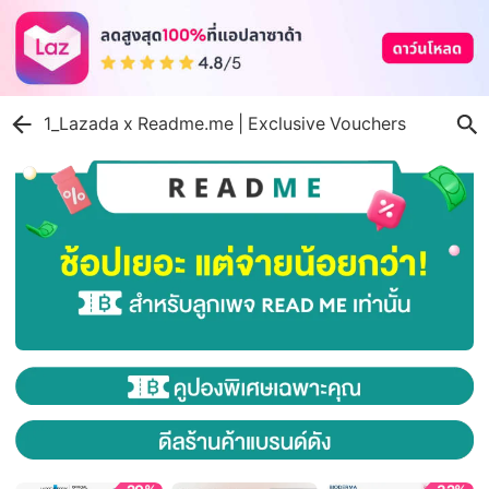
1_Lazada x Readme.me | Exclusive Vouchers