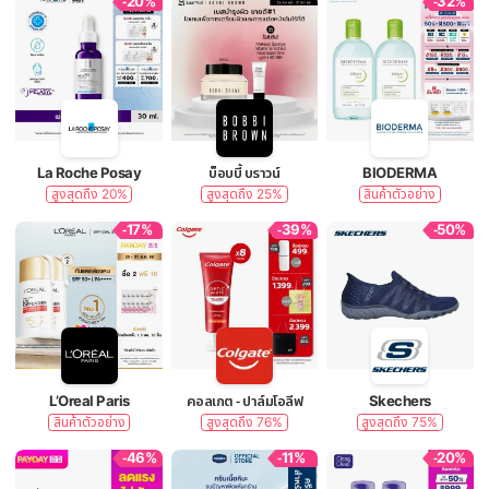
-20%
-32%
La Roche Posay
บ็อบบี้ บราวน์
BIODERMA
สูงสุดถึง 20%
สูงสุดถึง 25%
สินค้าตัวอย่าง
-17%
-39%
-50%
L’Oreal Paris
คอลเกต - ปาล์มโอลีฟ
Skechers
สินค้าตัวอย่าง
สูงสุดถึง 76%
สูงสุดถึง 75%
-46%
-11%
-20%