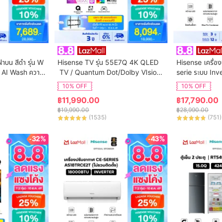
ฝาบน สีดำ รุ่น W
Hisense TV รุ่น 55E7Q 4K QLED
Hisense เครื่อง
 AI Wash ความ
 TV / Quantum Dot/Dolby VIsion,
serie ระบบ Inv
ิการติดตั้ง
 HDR10+ HSG/VIDAA U9 / Dollby 
น AS-24TRCE
10% OFF
10% OFF
Atmos Hand-Free Voice Control
฿
11,990.00
฿
17,790.00
 Netflix Youtube /Game Mode VR
฿
19,990.00
฿
28,990.00
R, ALLM / WIFI 5 /Bluetooth 5.0 / 
(
1535
)
(
751
)
HDMI
-32%
-43%