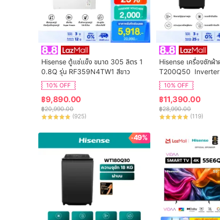
Hisense ตู้แช่แข็ง ขนาด 305 ลิตร 1
Hisense เครื่องซักผ้า
0.8Q รุ่น RF359N4TW1 สีขาว
T200Q50  Inverter
จุ 20 กก. New ไม่มีบร
10% OFF
10% OFF
฿
9,890.00
฿
11,390.00
฿
20,990.00
฿
28,990.00
(
925
)
(
119
)
-49%