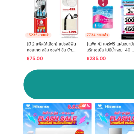
15235 ขายแล้ว
7734 ขายแล้ว
[มี 2 แพ็คให้เลือก] แปรงสีฟัน 
[แพ็ค 4] แคร์ฟรี แผ่นอนามัย
คอลเกต สลิม ซอฟท์ อิน บีทวี
บรีทเอเบิ้ล ไม่มีน้ำหอม  40 
น คลีน ชาร์โคล   (คละสี)  
ชิ้น x 4 Carefree Panty 
฿
75.00
฿
235.00
Colgate Slim Soft In 
Liner Fragrance-Free 
Between Clean Charcoal 
Breathable 40 pcs. x 4
Toothbrush  (mixed 
color)
-46%