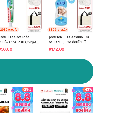
2932 ขายแล้ว
8306 ขายแล้ว
าสีฟัน คอลเกต เกลือ 
[ดีลพิเศษ] แคร์ คลาสสิค 160 
สมุนไพร 150 กรัม Colgate 
กรัม รวม 6 ขวด อ่อนโยน ไม่
Salt Herbal 150g Single
ระคายเคือง (แป้งเด็ก) Care 
฿
56.00
฿
172.00
Classic 160g ฺ Total 6 
Pcs (Baby Talcum 
Powder)
-29%
-43%