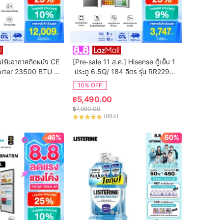
ปรับอากาศติดผนัง CE 
[Pre-sale 11 ส.ค.] Hisense ตู้เย็น 1
erter 23500 BTU รุ่
 ประตู 6.5Q/ 184 ลิตร รุ่น RR229D4
2T
AD1
10% OFF
฿
5,490.00
฿
7,990.00
(
984
)
-46%
-50%