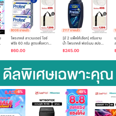
8006 ขายแล้ว
2117 ขายแล้ว
1
 
โพรเทคส์ ลาเวนเดอร์ ไอซ์ 
[มี 2 แพ็คให้เลือก] ครีมอาบ
ย
ฟรีซ 60 กรัม สูตรเพื่อความ
น้ำ โพรเทคส์ ฟอร์เมน สปอร์ต 
เย็น พร้อมกลิ่นหอมผ่อนคลาย 
ขวดปั๊ม 600 ม.ล. Protex 
฿
60.00
฿
245.00
แพ็ค 4 ก้อน (สบู่ก้อน) 
For Men Sport Shower 
Protex Lavender Ice 
Cream 600  ml. Pump
Freeze 60g For Fr
-6%
-49%