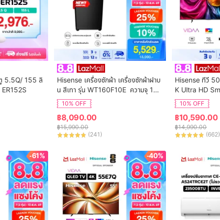
ตู 5.5Q/ 155 ลิ
Hisense เครื่องซักผ้า เครื่องซักผ้าฝาบ
Hisense ทีวี 50
ุ่น ER152S
น สีเทา รุ่น WT160F10E  ความจุ 16
K Ultra HD Sm
 กก. New ไม่มีบริการติดตั้ง
ol WIFI Build i
10% OFF
10% OFF
VIDAA U7.6  /
฿
8,090.00
฿
10,590.00
 HDMI /AV / DT
฿
15,990.00
฿
14,990.00
Digital
(
241
)
(
662
)
-61%
-40%