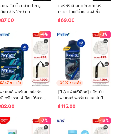
ิสเตอรีน น้ำยาบ้วนปาก คู
แคร์ฟรี ผ้าอนามัย ซุปเปอร์
มินต์ ซีโร่ 250 มล. 
ดราย  ไมม่มีน้ำหอม 40ชิ้น 
Listerine mouthwash 
Carefree Panty Liner 
฿
87.00
฿
69.00
Coolmint Zero 250 ml.
Super Dry Fragrance-
Free 40 pcs
-4%
-3%
5347 ขายแล้ว
10097 ขายแล้ว
โพรเทคส์ ฟอร์เมน สปอร์ต 
[มี 3 แพ็คให้เลือก] แป้งเย็น
90 กรัม รวม 4 ก้อน ให้ความ
โพรเทคส์ ฟอร์เมน เจแปนนีส 
ย็นสดชื่นยาวนาน (สบู่ก้อน) 
ไวท์ ชาร์โคล 280 กรัม 
฿
82.00
฿
115.00
Protex For Men Sport 
Protex Talcum Powder 
90g Total 4 Pcs Helps 
For Men Japanese White 
-7%
-16%
Reduce Bacteria 
Charcoal 280g
Accumulation (Bar Soap)