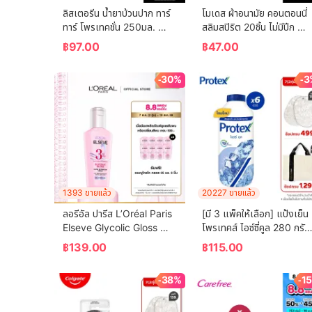
ลิสเตอรีน น้ำยาบ้วนปาก ทาร์
โมเดส ผ้าอนามัย คอนตอนนี่
ทาร์ โพรเทคชั่น 250มล. 
สลิมสปิริต 20ชิ้น ไม่มีปีก 
Listerine mouthwash 
Modess Sanitary Napkin
฿
97.00
฿
47.00
Tartar Protection 250ml.
Cottony Slim Spirit 20 
pcs. Non-Wing
-30%
-3
1393 ขายแล้ว
20227 ขายแล้ว
ลอรีอัล ปารีส L’Oréal Paris 
[มี 3 แพ็คให้เลือก] แป้งเย็น
Elseve Glycolic Gloss 
โพรเทคส์ ไอซ์ซี่คูล 280 กรัม 
Serum 80ml เซรั่มบำรุงผม
Protex Talcum Powder 
฿
139.00
฿
115.00
เพื่อผมกลอส เงางาม ผมสวย
Icy Cool 280g
สุขภาพดี ปกป้องเส้นผม
-38%
-1