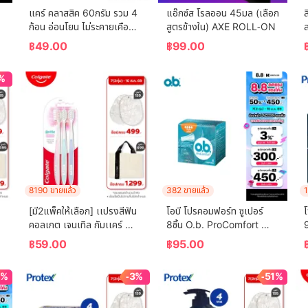
แคร์ คลาสสิค 60กรัม รวม 4 
แอ๊กซ์ส โรลออน 45มล (เลือก
ล
ก้อน อ่อนโยน ไม่ระคายเคือง 
สูตรข้างใน) AXE ROLL-ON
ล
 
(สบู่เด็ก) Care Classic Bar 
฿
49.00
฿
99.00
Soap 60g Total 4 Pcs 
Gently Cleanses Baby's 
%
Skin (Bar Soap, Baby 
Soap, Baby Body Wash)
8190 ขายแล้ว
382 ขายแล้ว
1
[มี2แพ็คให้เลือก] เเปรงสีฟัน
โอบี โปรคอมฟอร์ท ซูเปอร์ 
คอลเกต เจนเทิล กัมเเคร์ 
8ชิ้น O.b. ProComfort 
(คละสี)  Colgate Gentle 
(Blossom) Super 8 ผ้า
เ
฿
59.00
฿
95.00
Gum Care (mixed color)
อนามัยแบบสอด
5%
-3%
-51%