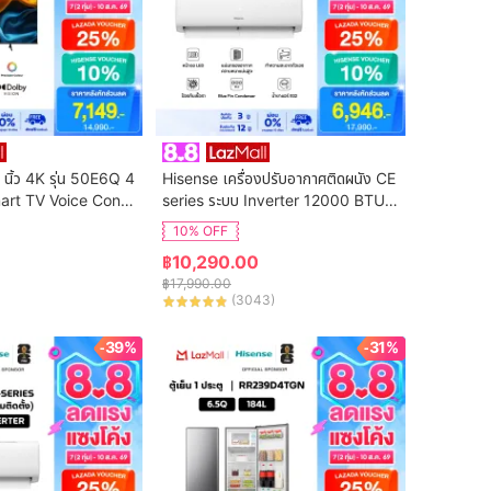
 นิ้ว 4K รุ่น 50E6Q 4
Hisense เครื่องปรับอากาศติดผนัง CE 
art TV Voice Contr
series ระบบ Inverter 12000 BTU รุ่
n Netflix & Youtube 
น AS-13TRCE2T (ไม่รวมค่าติดตั้ง)
10% OFF
DVB-T2 / USB2.0 /
฿
10,290.00
S Virtual X / Dolby 
฿
17,990.00
(
3043
)
-39%
-31%