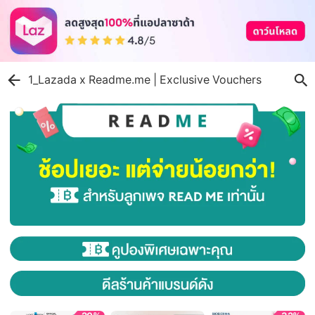
1_Lazada x Readme.me | Exclusive Vouchers