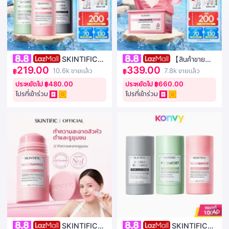
SKINTIFIC
【สินค้าขาย
219.00
339.00
Clay Mask Mugwort สิว
ดี】SKINTIFIC มอยส์ หน้ากาก
10.6k ขายแล้ว
7.8k ขายแล้ว
฿
฿
เคลย์มาส์กสติ๊ก 40g + อลาสก้า
บำรุงผิวขาวใส ด้วย
ประหยัดไป ฿480.00
ประหยัดไป ฿660.00
โวลคาโน ดีพ พอร์ คลีนซิ่ง มาส์ก
Niacinamide สำหรับการใช้งาน
โปรที่เข้าร่วม
โปรที่เข้าร่วม
โคลน สติ๊ก 40g
ทุกวัน มาร์คไฮโดรเจล ชุ่มชื้น ขาว
ใส มาคร์คหน้า【1 กล่อง มี 30
แผ่น】
SKINTIFIC
SKINTIFIC