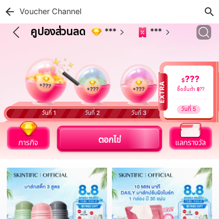
Voucher Channel
คูปองส่วนลด
***
***
???
$
EXTRA
???
+
ซื้อขั้นต่ำ ฿??
+
???
+
???
+
???
วันที่ 5
วันที่ 1
วันที่ 2
วันที่ 3
วันที่ 4
ตอกไข่
ภารกิจ
แลกรางวัล