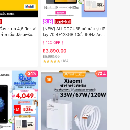
รื่อง ขนาด 4,6 ลิตร ฟ
[NEW] ALLDOCUBE แท็บเล็ต รุ่น iP
นถ่าย เมื่อเปลี่ยนพร้อมไ
lay 70 4+128GB 10นิ้ว 90Hz Andr
oid 15 รับประกัน12 เดือน ไม่สามารถใช้
12% OFF
ต่างประเทศได้
฿
3,890.00
)
฿
5,990.00
(
184
)
-34%
-70%