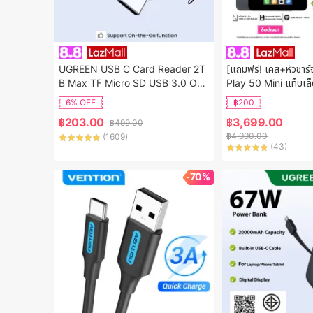
UGREEN USB C Card Reader 2T
[แถมฟรี! เคส+หัวชาร์
B Max TF Micro SD USB 3.0 OT
Play 50 Mini แท็บเล็
G Memory Adapter for Samsung
3 จอ 8.4 inch FHD 4
6% OFF
฿200
 Huawei MacBook Model: 15513
ทรได้ พกง่าย
฿
203.00
฿
3,699.00
฿
499.00
฿
4,990.00
(
1609
)
(
43
)
-70%