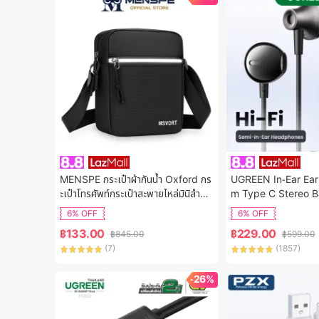
MENSPE กระเป๋าผ้ากันน้ำ Oxford กร
UGREEN In-Ear Ea
ะเป๋าโทรศัพท์กระเป๋าสะพายไหล่มินิสำหรั
m Type C Stereo B
บผู้ชาย,กระเป๋ากระเป๋าเอกสารพักผ่อนก
adphones HIFI Ear
6% OFF
6% OFF
ระเป๋าถนนกระเป๋าเดินทางกระเป๋าธุรกิจก
ic for Samsung S2
฿
133.00
฿
229.00
฿
845.00
฿
599.00
ระเป๋าครอสบอดี้ความจุขนาดใหญ่กระเป๋า
a iPhone 17 16 15
(
7
)
(
1857
)
ลำลองน้ำหนักเบา
l:35756
-26%