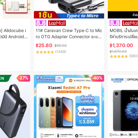
จ] Alldocube i
11# Caravan Crew Type-C to Mic
MOBIL น้ำมันเค
ตมินิ Android 1
ro OTG Adapter Connector อะแด
รีค่าบริการเปลี่ย
G LTEไซส์มินิ โ
ปเตอร์ หัวแปลง
ส้กรองที่ บี-ควิก
฿
25.80
฿
1,370.00
฿
99.00
฿
1,670.00
(
1489
)
(
980
-27%
-40%