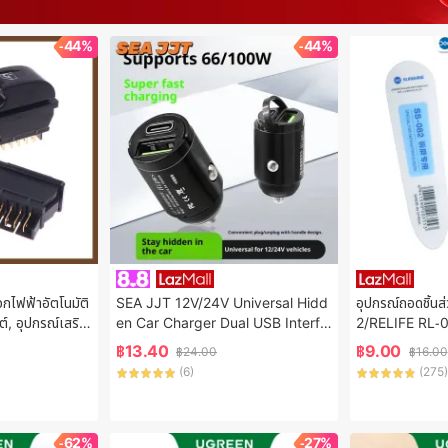
-44%
-44%
ไฟฟ้าอัตโนมัติ
SEA JJT 12V/24V Universal Hidd
อุปกรณ์ถอดชิ้น
, อุปกรณ์เสริม
en Car Charger Dual USB Interfa
2/RELIFE RL-05
0A 5ขา DC 12V
ce ชาร์จเร็วเหมาะสำหรับโทรศัพท์มือถือ
ทโฟน สำหรับใช้
฿
13.40
฿
9.00
฿
24.00
฿
16.00
และอุปกรณ์ต่างๆ
มมือถือ
(
6
)
(
275
)
-62%
-27%