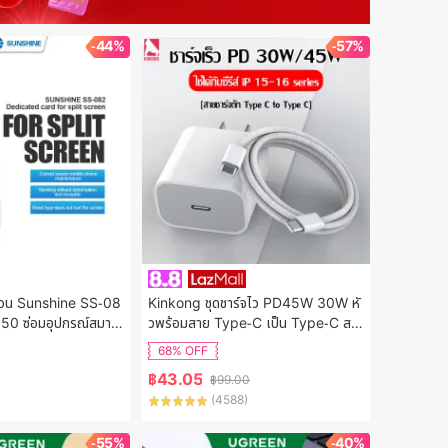
-44%
-57%
ส่วน Sunshine SS-08
Kinkong ชุดชาร์จไว PD45W 30W หั
0 ซ่อมอุปกรณ์สมาร์
วพร้อมสาย Type-C เป็น Type-C สา
แกะ งัด แงะจอLCD ซ่อ
ยชาร์จเร็ว Fast charging สำหรับไอโ
68% OFF
ฟน ไอแพด เข้ากันได้กับ For iPhone1
฿
43.05
฿
99.00
5 15Pro 15ProMax 16 16Pro 16P
(
4588
)
roMax iPad Airpod
-55%
-40%