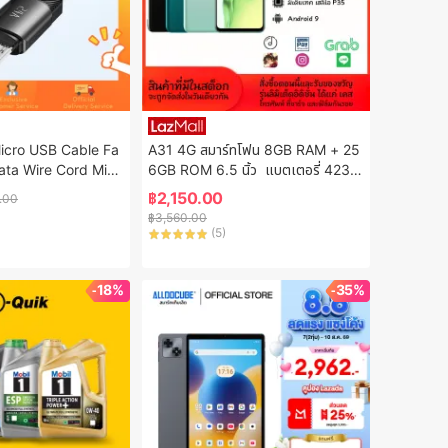
icro USB Cable Fa
A31 4G สมาร์ทโฟน 8GB RAM + 25
ata Wire Cord Micr
6GB ROM 6.5 นิ้ว  แบตเตอรี่ 4230
r Cable For Samsu
mAh//โทรศัพท์มือถือสำหรับนักเรียน/ผู้
฿
2,150.00
.00
Vivo Oppo Android 
สูงอายุ ของแท้   รับประกัน 1 ป
฿
3,560.00
 Data Cable Fast C
(
5
)
 USB Data Cable
-18%
-35%