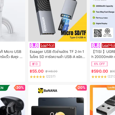
แท้ Micro USB
Essager USB ตัวอ่านบัตร TF 2-In-1
【TISI 】UGR
์จเร็ว ซัมซุง รอ
ไมโคร SD การ์ดความจำ USB-A ชนิด
h 20000mAh พาว
/Note5/Edge/No
 C To TF Adapter Micro SD เข้ากัน
ร็วPowerbank
฿13
6% OFF
5/A7/A8
ได้วินโดวส์แม็ค OS Linux ระบบ Andr
อร์แบงแท้ 37
฿
55.00
฿
590.00
฿
148.00
฿
9
oid สำหรับแล็ปท็อปและแท็บเล็ต IPho
12
(
2237
)
(
221
ne16 15 Samsung Huawei Xiaomi 
OTG Smart 2-In-1 Micro เครื่องอ่าน
-30%
บัตร TF TF การ์ดหน่วยความจ
-20%