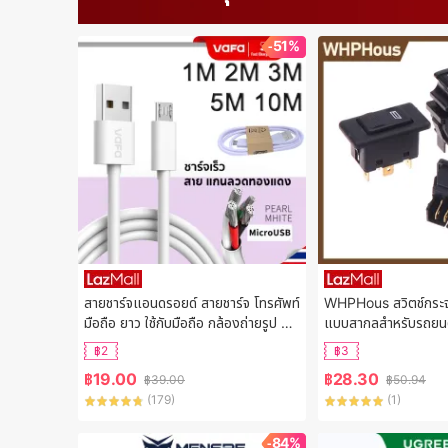
-51%
สายชาร์จแอนดรอยด์ สายชาร์จ โทรศัพท์
WHPHous สวิตช์กระจก
มือถือ ยาว ใช้กับมือถือ กล้องถ่ายรูป cc
แบบสากลสำหรับรถยนต์
tv หัว Micro USB พร Android
สวิตช์ควบคุมการยก2
฿2
฿3
฿
19.00
฿
28.30
฿
39.00
฿
50.94
(
179
)
(
1
)
-84%