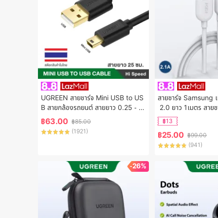
UGREEN สายชาร์จ Mini USB to US
สายชาร์จ Samsung 
B สายกล้องรถยนต์ สายยาว 0.25 - 3
 2.0 ยาว 1เมตร สายชาร
 เมตร รุ่น US132
งรับ รุ่นS4/S6/S7
฿
63.00
฿13
฿
85.00
te3/J3/J5/J7/A3/A
(
1921
)
฿
25.00
฿
99.00
(
941
)
-26%