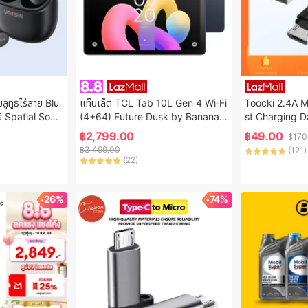
ูทูธไร้สาย Blu
แท็บเล็ต TCL Tab 10L Gen 4 Wi-Fi 
Toocki 2.4A M
ี Spatial Soun
(4+64) Future Dusk by Banana I
st Charging D
ดเสียงรบกวน สวม
T
o USB Charge
฿
2,799.00
฿
49.00
฿
170
รับแอปค้นหา Mo
ng Xiaomi LG 
฿
3,499.00
(
121
)
Fast Charging
(
22
)
harger Cable
-26%
-74%