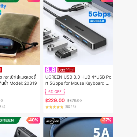
 กระเป๋าใส่แบตเตอรี่
UGREEN USB 3.0 HUB 4*USB Po
 กันน้ำ Model: 20319
rt 5Gbps for Mouse Keyboard Ca
rd Reader Model:25851
6% OFF
฿
229.00
00
฿
379.00
34
)
(
6025
)
-40%
-37%