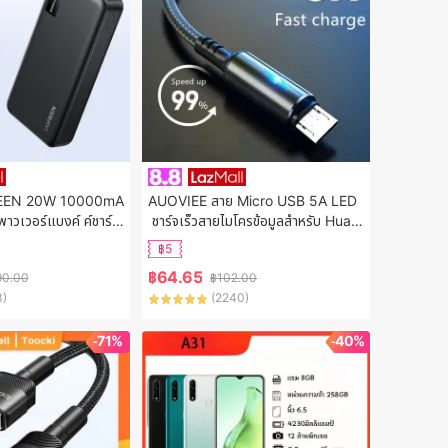
EEN 20W 10000mA
AUOVIEE สาย Micro USB 5A LED
เวอร์แบงค์ ค์ชาร์จเ
 ชาร์จเร็วสายไมโครข้อมูลสำหรับ Huaw
 พกพา Type C เพาเว
ei Samsung Xiaomi Android อุปกร
฿5
Wh 74Wh Model:PB3
ณ์เสริมโทรศัพท์มือถือสายชาร์จ
฿
64.65
90.00
฿
102.00
3
)
(
2240
)
-71%
-40%