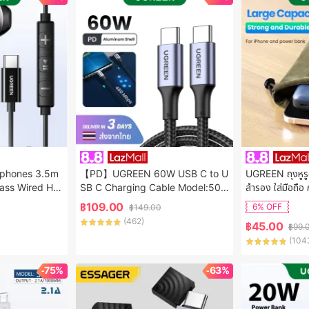
rphones 3.5m
【PD】UGREEN 60W USB C to U
UGREEN ถุงหูรูด
ass Wired He
SB C Charging Cable Model:501
สำรอง ใส่มือถือ
phones with M
50
฿
109.00
6% OFF
฿
149.00
6 S25 S24 Ultr
(
462
)
฿
45.00
฿
99.
 Pro Max Mode
(
104
-75%
-63%