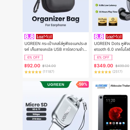
UGREEN กระเป๋าเคสใส่หูฟังอเนกประส
UGREEN Dots หูฟังบล
งค์ เก็บสายเคเบิล USB การ์ดความจำ ข
etooth 6.0 เทคโนโลย
นาดมินิ กันน้ำ แข็งแรงคงทน พกพาสะด
d Hi-Fi ชัดเจน AI ตั
6% OFF
6% OFF
วก Model:40816
ใส่สบายตลอดวัน รอง
฿
92.00
฿
349.00
฿
124.00
฿
499.00
del:75628
(
11187
)
(
2517
)
-59%