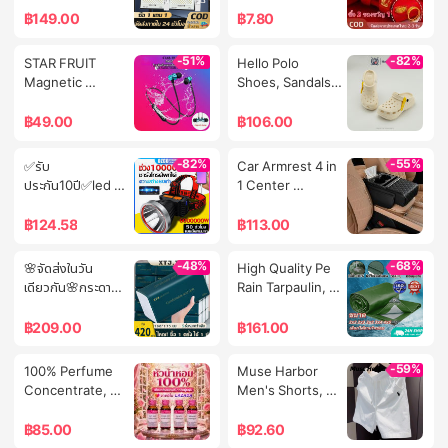
Noodle and Egg 
Fast Charging 
Solar Light, Solar 
Get 1 Gift]Gold 
฿
149.00
฿
7.80
Storage.
Cable Charge 
Cell Lamps, 
Plated Couple 
Phones/Mobile 
Waterproof, 
Rings Vintage 
-51%
-82%
STAR FRUIT 
Hello Polo 
Chargers, 
Lightning 
Gold Dragon 
Magnetic 
Shoes, Sandals 
Supports 
Protection. 
Phoenix Rings 
Bluetooth 
with Holes, 
Xiaomi/Iphone/Android/Vivo/Opp
Intelligent Light 
for Couples 
Headphones 
Platform Heel, 
฿
49.00
฿
106.00
Control, Solar 
Women Men 
Xt11 Neckband 
Anti-Slip, Soft 
Light Spotlights, 
Adjustable 
Stereo Running 
Sole, Casual, 
-82%
-55%
✅รับ
Car Armrest 4 in 
Outdoor Lights, 
Wedding 
Headphones
Good 
ประกัน10ปี✅led 
1 Center 
Solar Cells, Solar 
Imitation Gold 
Ventilation, High 
headlight ไฟฉาย
Console Storage 
Powered Lights. 
Couple Rings
When Worn, Soft 
คาดหัว 6000000w 
Box with Cup 
฿
124.58
฿
113.00
There Is a 
Eva Like 
ไฟฉายคาดหัวแท้ 
Holder, Tissue 
Warranty from 
Stepping on 
ไฟฉายคาดหัวแรงสูง 
Box, Leather 
the Seller.
-48%
-68%
🌸จัดส่งในวัน
High Quality Pe 
Poop Hp8052
แบตเตอรี่ทนทาน กัน
Armrest
เดียวกัน🌸กระดาษ
Rain Tarpaulin, 
น้ำกันฝน USB แสง
ทิชชู่ ยกลัง ! (ห่อ
Sizes 2X2 2X3 
ไฟสีขาว ชาร์จได้ 
ใหญ)[ 20ห่อ ] 
2X4 3X3 3X4 3X5 
฿
209.00
฿
161.00
ไฟฉายแรง
กระดาษทิชชู่ กระดาษ
Meters, Durable, 
สูง100000lmไฟ
ชำระ กระดาษเช็ดหน้า 
Waterproof, for 
-59%
100% Perfume 
Muse Harbor 
ส่องกบ ไฟคาดหัว ใช้
กระดาษชำระ 420 
Covering Cars, 
Concentrate, 
Men's Shorts, 
ต่อเนื่อง200ชั่วโมง 
แผ่น หนา 5 ชั้น 1 ลัง
Covering Goods, 
Compare 
Summer Style, 
ไฟฉายคาด
มี 20 ห่อ
Covering 
Brands/Smells, 
Casual, Loose 
฿
85.00
฿
92.60
ศีรษะLEDไฟส่อง
Machinery, 