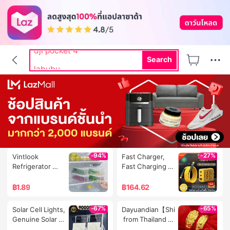
washing rack
dji pocket 4
Search
labubu
hi shield
dr pong
-94%
-27%
Vintlook 
Fast Charger, 
Refrigerator 
Fast Charging 
Box, Sealed 
Cable 130W Fast 
Vegetable 
Charge, Fast 
฿
1.89
฿
164.62
Storage, Multi-
Charger Type 
Purpose Multi-
C/Usb-A/Pd 
-67%
-65%
Solar Cell Lights, 
Dayuandian【Shipping
Plate Meal Prep 
145W Fast 
Genuine Solar 
 from Thailand 2-
Frame, Excellent 
Charger + 6A 
Cell Led Lights, 
3 Days】[Buy 2 