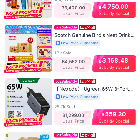
4,750.00
฿
฿5,400.00
Subsidy Special
Usual Price
Scotch Genuine Bird's Nest Drink,
Royal Gold, Xylitol, 40 Ml. Bird's
Low Price Guarantee
Nest (Pack of 6 Bottles), 8 Packs,
More Value for Money, Wholesale
1.7k Sold
Price! Free Shipping! !
3,168.48
฿
฿4,552.00
Subsidy Special
Usual Price
【Nexode】 Ugreen 65W 3-Port
Gan Fast Charger Type C Adapter
Low Price Guarantee
USB C Charger for iPhone 17 16
Pro Max Samsung S25 Ultra
25.7k Sold
MacBook Model:75116
559.20
฿
฿1,299.00
Subsidy Special
Usual Price