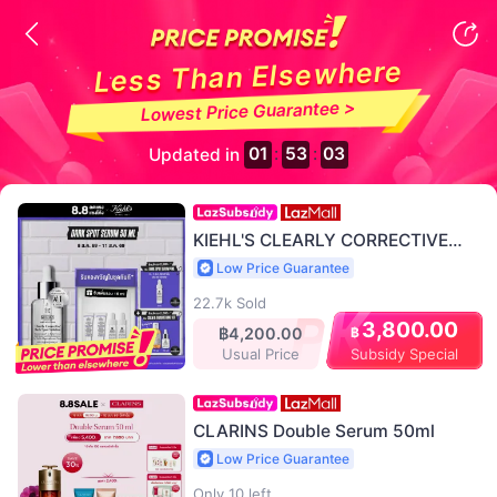
Less Than Elsewhere
Lowest Price Guarantee >
01
53
03
:
:
Updated in
KIEHL'S CLEARLY CORRECTIVE
DARK SPOT SOLUTION 50ML คีลส์
Low Price Guarantee
เคลียร์ลี่ คอเรคทีฟ ดาร์ก สปอต โซลูชั่น
เซรั่มปรับสีผิวให้สม่ำเสมอ ลดเลือนจุด
22.7k Sold
ด่างดำ
3,800.00
฿
฿4,200.00
Subsidy Special
Usual Price
CLARINS Double Serum 50ml
Low Price Guarantee
Only 10 left